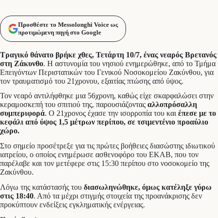
Προσθέστε το Messolonghi Voice ως
προτιμώμενη πηγή στο Google
Τραγικό θάνατο βρήκε χθες, Τετάρτη 10/7, ένας νεαρός Βρετανός
στη Ζάκυνθο
. Η αστυνομία του νησιού ενημερώθηκε, από το Τμήμα
Επειγόντων Περιστατικών του Γενικού Νοσοκομείου Ζακύνθου, για
τον τραυματισμό του 21χρονου, εξαιτίας πτώσης από ύψος.
Τον νεαρό αντιλήφθηκε μια 56χρονη, καθώς είχε σκαρφαλώσει στην
κεραμοσκεπή του σπιτιού της, παρουσιάζοντας
αλλοπρόσαλλη
συμπεριφορά
. Ο 21χρονος έχασε την ισορροπία του και
έπεσε με το
κεφάλι από ύψος 1,5 μέτρων περίπου, σε τσιμεντένιο προαύλιο
χώρο.
Στο σημείο προσέτρεξε για τις πρώτες βοήθειες διασώστης ιδιωτικού
ιατρείου, ο οποίος ενημέρωσε ασθενοφόρο του ΕΚΑΒ, που τον
παρέλαβε και τον μετέφερε στις 15:30 περίπου στο νοσοκομείο της
Ζακύνθου.
Λόγω της κατάστασής του
διασωληνώθηκε, όμως κατέληξε γύρω
στις 18:40
. Από τα μέχρι στιγμής στοιχεία της προανάκρισης δεν
προκύπτουν ενδείξεις εγκληματικής ενέργειας.