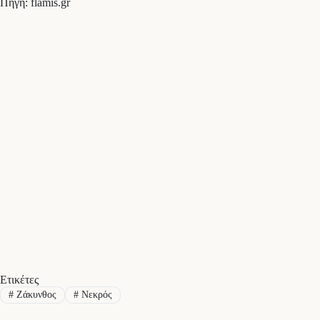
Πηγή: flamis.gr
Ετικέτες
#
Ζάκυνθος
#
Νεκρός