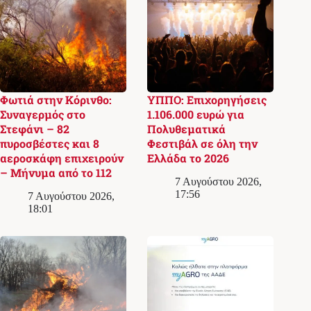
Φωτιά στην Κόρινθο:
ΥΠΠΟ: Επιχορηγήσεις
Συναγερμός στο
1.106.000 ευρώ για
Στεφάνι – 82
Πολυθεματικά
πυροσβέστες και 8
Φεστιβάλ σε όλη την
αεροσκάφη επιχειρούν
Ελλάδα το 2026
– Μήνυμα από το 112
7 Αυγούστου 2026,
17:56
7 Αυγούστου 2026,
18:01