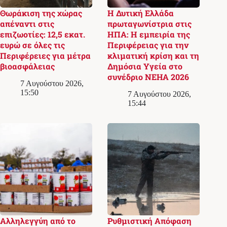
Θωράκιση της χώρας
Η Δυτική Ελλάδα
απέναντι στις
πρωταγωνίστρια στις
επιζωοτίες: 12,5 εκατ.
ΗΠΑ: Η εμπειρία της
ευρώ σε όλες τις
Περιφέρειας για την
Περιφέρειες για μέτρα
κλιματική κρίση και τη
βιοασφάλειας
Δημόσια Υγεία στο
συνέδριο NEHA 2026
7 Αυγούστου 2026,
15:50
7 Αυγούστου 2026,
15:44
Αλληλεγγύη από το
Ρυθμιστική Απόφαση