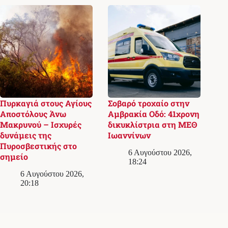
Πυρκαγιά στους Αγίους
Σοβαρό τροχαίο στην
Αποστόλους Άνω
Αμβρακία Οδό: 41χρονη
Μακρυνού – Ισχυρές
δικυκλίστρια στη ΜΕΘ
δυνάμεις της
Ιωαννίνων
Πυροσβεστικής στο
6 Αυγούστου 2026,
σημείο
18:24
6 Αυγούστου 2026,
20:18