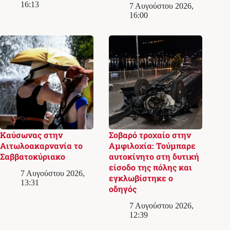
16:13
7 Αυγούστου 2026,
16:00
Καύσωνας στην
Σοβαρό τροχαίο στην
Αιτωλοακαρνανία το
Αμφιλοχία: Τούμπαρε
Σαββατοκύριακο
αυτοκίνητο στη δυτική
είσοδο της πόλης και
7 Αυγούστου 2026,
εγκλωβίστηκε ο
13:31
οδηγός
7 Αυγούστου 2026,
12:39