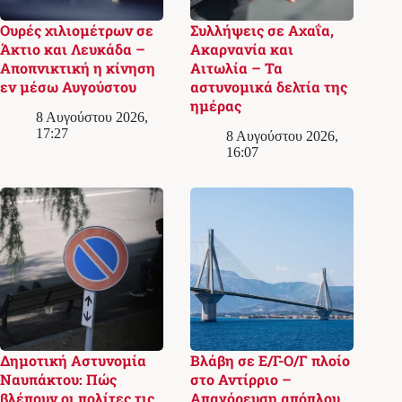
Ουρές χιλιομέτρων σε
Συλλήψεις σε Αχαΐα,
Άκτιο και Λευκάδα –
Ακαρνανία και
Αποπνικτική η κίνηση
Αιτωλία – Τα
εν μέσω Αυγούστου
αστυνομικά δελτία της
ημέρας
8 Αυγούστου 2026,
17:27
8 Αυγούστου 2026,
16:07
Δημοτική Αστυνομία
Βλάβη σε Ε/Γ-Ο/Γ πλοίο
Ναυπάκτου: Πώς
στο Αντίρριο –
βλέπουν οι πολίτες τις
Απαγόρευση απόπλου