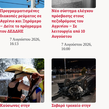
Προγραμματισμένες
Νέο σύστημα ελέγχου
διακοπές ρεύματος σε
πρόσβασης στους
Αγρίνιο και Ξηρόμερο
πεζοδρόμους του
– Δείτε το πρόγραμμα
Αγρινίου – Σε
του ΔΕΔΔΗΕ
λειτουργία από 10
Αυγούστου
7 Αυγούστου 2026,
16:13
7 Αυγούστου 2026,
16:00
Καύσωνας στην
Σοβαρό τροχαίο στην