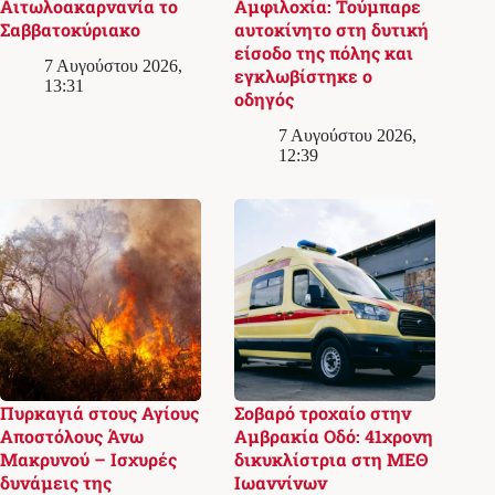
Αιτωλοακαρνανία το
Αμφιλοχία: Τούμπαρε
Σαββατοκύριακο
αυτοκίνητο στη δυτική
είσοδο της πόλης και
7 Αυγούστου 2026,
εγκλωβίστηκε ο
13:31
οδηγός
7 Αυγούστου 2026,
12:39
Πυρκαγιά στους Αγίους
Σοβαρό τροχαίο στην
Αποστόλους Άνω
Αμβρακία Οδό: 41χρονη
Μακρυνού – Ισχυρές
δικυκλίστρια στη ΜΕΘ
δυνάμεις της
Ιωαννίνων