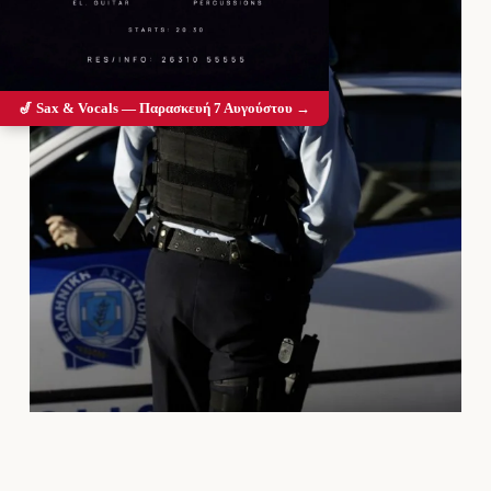
🎷 Sax & Vocals — Παρασκευή 7 Αυγούστου →