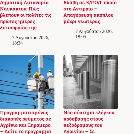
Δημοτική Αστυνομία
Βλάβη σε Ε/Γ-Ο/Γ πλοίο
Ναυπάκτου: Πώς
στο Αντίρριο –
βλέπουν οι πολίτες τις
Απαγόρευση απόπλου
πρώτες ημέρες
μέχρι νεωτέρας
λειτουργίας της
7 Αυγούστου 2026,
18:05
7 Αυγούστου 2026,
18:34
Προγραμματισμένες
Νέο σύστημα ελέγχου
διακοπές ρεύματος σε
πρόσβασης στους
Αγρίνιο και Ξηρόμερο
πεζοδρόμους του
– Δείτε το πρόγραμμα
Αγρινίου – Σε