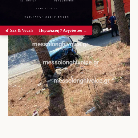
🎷 Sax & Vocals — Παρασκευή 7 Αυγούστου →