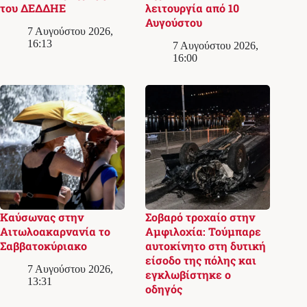
του ΔΕΔΔΗΕ
λειτουργία από 10
Αυγούστου
7 Αυγούστου 2026,
16:13
7 Αυγούστου 2026,
16:00
Καύσωνας στην
Σοβαρό τροχαίο στην
Αιτωλοακαρνανία το
Αμφιλοχία: Τούμπαρε
Σαββατοκύριακο
αυτοκίνητο στη δυτική
είσοδο της πόλης και
7 Αυγούστου 2026,
εγκλωβίστηκε ο
13:31
οδηγός