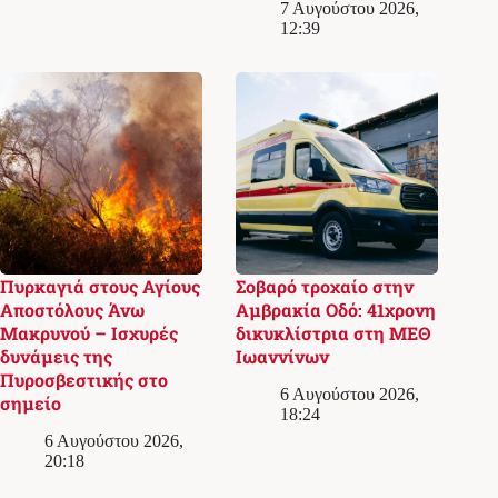
7 Αυγούστου 2026,
12:39
Πυρκαγιά στους Αγίους
Σοβαρό τροχαίο στην
Αποστόλους Άνω
Αμβρακία Οδό: 41χρονη
Μακρυνού – Ισχυρές
δικυκλίστρια στη ΜΕΘ
δυνάμεις της
Ιωαννίνων
Πυροσβεστικής στο
6 Αυγούστου 2026,
σημείο
18:24
6 Αυγούστου 2026,
20:18