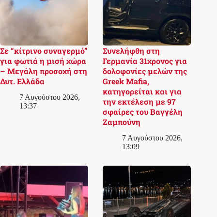
Σε “κίτρινο συναγερμό”
Συνελήφθη στη
για φωτιά η μισή χώρα
Γερμανία 31χρονος για
– Μεγάλη προσοχή στη
δολοφονίες μελών της
Δυτ. Ελλάδα
Greek Mafia,
κατηγορείται και για
7 Αυγούστου 2026,
την εκτέλεση με 97
13:37
σφαίρες του Βαγγέλη
Ζαμπούνη
7 Αυγούστου 2026,
13:09