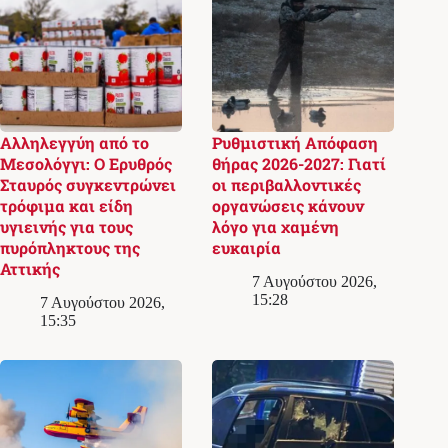
Αλληλεγγύη από το
Ρυθμιστική Απόφαση
Μεσολόγγι: Ο Ερυθρός
θήρας 2026-2027: Γιατί
Σταυρός συγκεντρώνει
οι περιβαλλοντικές
τρόφιμα και είδη
οργανώσεις κάνουν
υγιεινής για τους
λόγο για χαμένη
πυρόπληκτους της
ευκαιρία
Αττικής
7 Αυγούστου 2026,
15:28
7 Αυγούστου 2026,
15:35