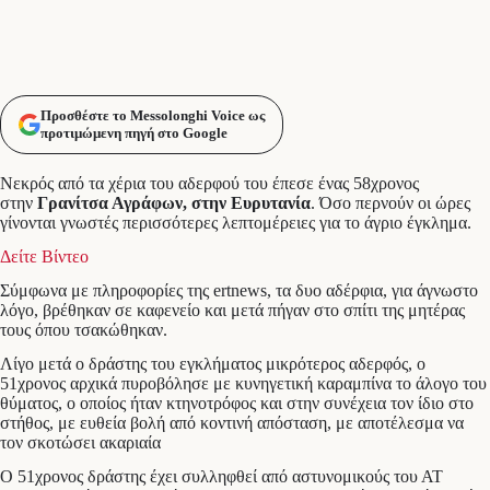
Προσθέστε το Messolonghi Voice ως
προτιμώμενη πηγή στο Google
Νεκρός από τα χέρια του αδερφού του έπεσε ένας 58χρονος
στην
Γρανίτσα Αγράφων, στην Ευρυτανία
. Όσο περνούν οι ώρες
γίνονται γνωστές περισσότερες λεπτομέρειες για το άγριο έγκλημα.
Δείτε Βίντεο
Σύμφωνα με πληροφορίες της ertnews, τα δυο αδέρφια, για άγνωστο
λόγο, βρέθηκαν σε καφενείο και μετά πήγαν στο σπίτι της μητέρας
τους όπου τσακώθηκαν.
Λίγο μετά ο δράστης του εγκλήματος μικρότερος αδερφός, ο
51χρονος αρχικά πυροβόλησε με κυνηγετική καραμπίνα το άλογο του
θύματος, ο οποίος ήταν κτηνοτρόφος και στην συνέχεια τον ίδιο στο
στήθος, με ευθεία βολή από κοντινή απόσταση, με αποτέλεσμα να
τον σκοτώσει ακαριαία
O 51χρονος δράστης έχει συλληφθεί από αστυνομικούς του ΑΤ