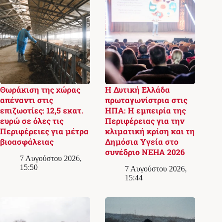
Θωράκιση της χώρας
Η Δυτική Ελλάδα
απέναντι στις
πρωταγωνίστρια στις
επιζωοτίες: 12,5 εκατ.
ΗΠΑ: Η εμπειρία της
ευρώ σε όλες τις
Περιφέρειας για την
Περιφέρειες για μέτρα
κλιματική κρίση και τη
βιοασφάλειας
Δημόσια Υγεία στο
συνέδριο NEHA 2026
7 Αυγούστου 2026,
15:50
7 Αυγούστου 2026,
15:44