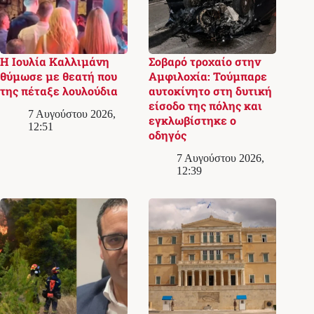
Η Ιουλία Καλλιμάνη
Σοβαρό τροχαίο στην
θύμωσε με θεατή που
Αμφιλοχία: Τούμπαρε
της πέταξε λουλούδια
αυτοκίνητο στη δυτική
είσοδο της πόλης και
7 Αυγούστου 2026,
εγκλωβίστηκε ο
12:51
οδηγός
7 Αυγούστου 2026,
12:39