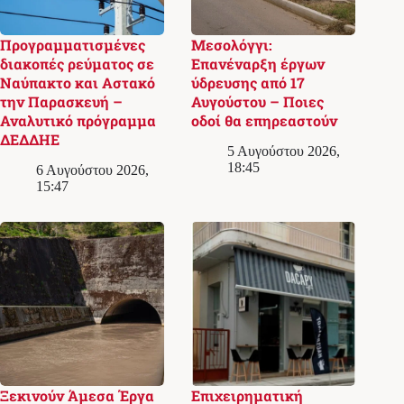
Προγραμματισμένες
Μεσολόγγι:
διακοπές ρεύματος σε
Επανέναρξη έργων
Ναύπακτο και Αστακό
ύδρευσης από 17
την Παρασκευή –
Αυγούστου – Ποιες
Αναλυτικό πρόγραμμα
οδοί θα επηρεαστούν
ΔΕΔΔΗΕ
5 Αυγούστου 2026,
18:45
6 Αυγούστου 2026,
15:47
Ξεκινούν Άμεσα Έργα
Επιχειρηματική