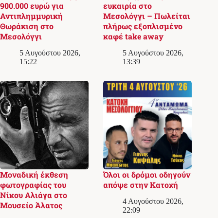
900.000 ευρώ για
ευκαιρία στο
Αντιπλημμυρική
Μεσολόγγι – Πωλείται
Θωράκιση στο
πλήρως εξοπλισμένο
Μεσολόγγι
καφέ take away
5 Αυγούστου 2026,
5 Αυγούστου 2026,
15:22
13:39
Μοναδική έκθεση
Όλοι οι δρόμοι οδηγούν
φωτογραφίας του
απόψε στην Κατοχή
Νίκου Αλιάγα στο
4 Αυγούστου 2026,
Μουσείο Άλατος
22:09