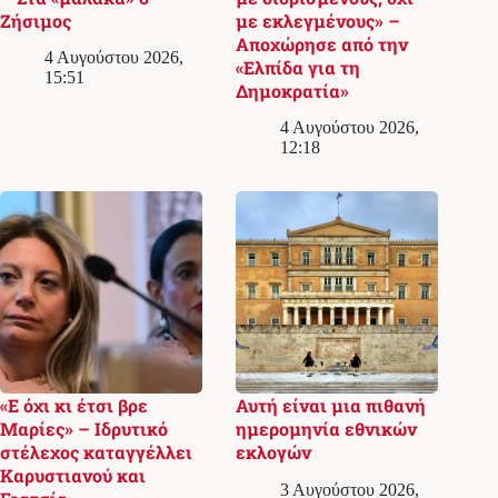
Ζήσιμος
με εκλεγμένους» –
Αποχώρησε από την
4 Αυγούστου 2026,
«Ελπίδα για τη
15:51
Δημοκρατία»
4 Αυγούστου 2026,
12:18
«Ε όχι κι έτσι βρε
Αυτή είναι μια πιθανή
Μαρίες» – Ιδρυτικό
ημερομηνία εθνικών
στέλεχος καταγγέλλει
εκλογών
Καρυστιανού και
3 Αυγούστου 2026,