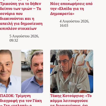
Τρικούπη για το δήθεν
Νέες αποχωρήσεις από
δείπνο των τριών – Τα
την «Ελπίδα για τη
σενάρια που
Δημοκρατία»
διακινούνται και η
4 Αυγούστου 2026,
απειλή για δημοσίευση
16:03
επιπλέον στοιχείων
5 Αυγούστου 2026,
09:32
ΠΑΣΟΚ: Τρίμηνη
Τάκης Κοτσόργιος: «Το
διαγραφή για τον Γάκη
κόμμα λειτουργούσε
– Στα «μαλακά» ο
με διορισμένους, όχι