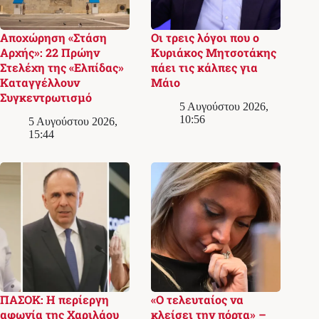
Αποχώρηση «Στάση
Οι τρεις λόγοι που ο
Αρχής»: 22 Πρώην
Κυριάκος Μητσοτάκης
Στελέχη της «Ελπίδας»
πάει τις κάλπες για
Καταγγέλλουν
Μάιο
Συγκεντρωτισμό
5 Αυγούστου 2026,
10:56
5 Αυγούστου 2026,
15:44
ΠΑΣΟΚ: Η περίεργη
«Ο τελευταίος να
αφωνία της Χαριλάου
κλείσει την πόρτα» –