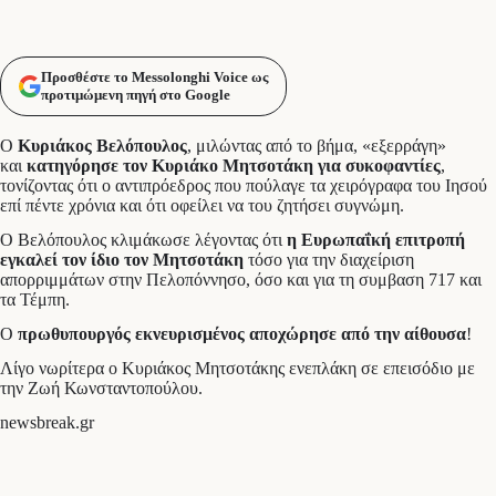
Προσθέστε το Messolonghi Voice ως
προτιμώμενη πηγή στο Google
Ο
Κυριάκος Βελόπουλος
, μιλώντας από το βήμα, «εξερράγη»
και
κατηγόρησε τον Κυριάκο Μητσοτάκη για συκοφαντίες
,
τονίζοντας ότι ο αντιπρόεδρος που πούλαγε τα χειρόγραφα του Ιησού
επί πέντε χρόνια και ότι οφείλει να του ζητήσει συγνώμη.
Ο Βελόπουλος κλιμάκωσε λέγοντας ότι
η Ευρωπαΐκή επιτροπή
εγκαλεί τον ίδιο τον Μητσοτάκη
τόσο για την διαχείριση
απορριμμάτων στην Πελοπόννησο, όσο και για τη συμβαση 717 και
τα Τέμπη.
Ο
πρωθυπουργός εκνευρισμένος αποχώρησε από την αίθουσα
!
Λίγο νωρίτερα ο Κυριάκος Μητσοτάκης ενεπλάκη σε επεισόδιο με
την Ζωή Κωνσταντοπούλου.
newsbreak.gr