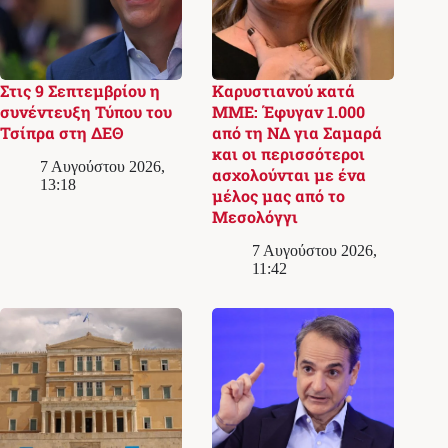
Στις 9 Σεπτεμβρίου η
Καρυστιανού κατά
συνέντευξη Τύπου του
ΜΜΕ: Έφυγαν 1.000
Τσίπρα στη ΔΕΘ
από τη ΝΔ για Σαμαρά
και οι περισσότεροι
7 Αυγούστου 2026,
ασχολούνται με ένα
13:18
μέλος μας από το
Μεσολόγγι
7 Αυγούστου 2026,
11:42