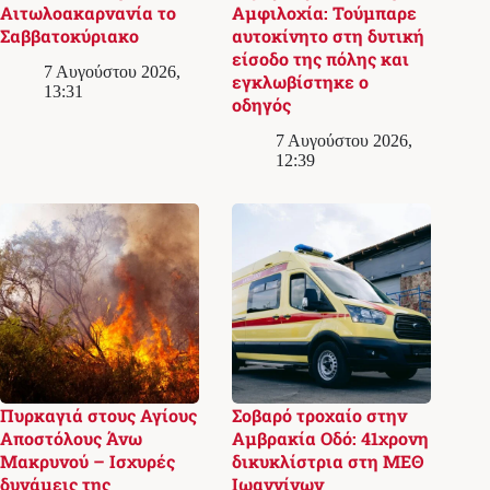
Αιτωλοακαρνανία το
Αμφιλοχία: Τούμπαρε
Σαββατοκύριακο
αυτοκίνητο στη δυτική
είσοδο της πόλης και
7 Αυγούστου 2026,
εγκλωβίστηκε ο
13:31
οδηγός
7 Αυγούστου 2026,
12:39
Πυρκαγιά στους Αγίους
Σοβαρό τροχαίο στην
Αποστόλους Άνω
Αμβρακία Οδό: 41χρονη
Μακρυνού – Ισχυρές
δικυκλίστρια στη ΜΕΘ
δυνάμεις της
Ιωαννίνων