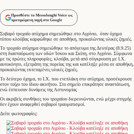
Προσθέστε το Messolonghi Voice ως
προτιμώμενη πηγή στο Google
Σοβαρό τροχαίο ατύχημα σημειώθηκε στο Αγρίνιο, όταν όχημα
τύπου κλούβας καρφώθηκε σε αποθήκη, προκαλώντας υλικές ζημιές.
Το τροχαίο ατύχημα σημειώθηκε το απόγευμα της Δευτέρας (8.9.25)
στη διασταύρωση των οδών Ίσκου και Σκίπη, στο Αγρίνιο. Σύμφωνα
με τις πρώτες πληροφορίες, κλούβα, μετά από σύγκρουση με Ι.Χ.
αυτοκίνητο, εξετράπη της πορείας της και κατέληξε μέσα σε αποθήκη,
προκαλώντας εκτεταμένες υλικές ζημιές.
Το δεύτερο όχημα, το Ι.Χ. που ενεπλάκη στο ατύχημα, προσέκρουσε
στον τοίχο του ίδιου ακινήτου. Στο σημείο επικράτησε αναστάτωση,
ενώ έσπευσαν δυνάμεις της Αστυνομίας
Οι ακριβείς συνθήκες του τροχαίου διερευνώνται, ενώ μέχρι στιγμής
δεν έχουν αναφερθεί σοβαροί τραυματισμοί.
Δείτε φωτογραφίες: