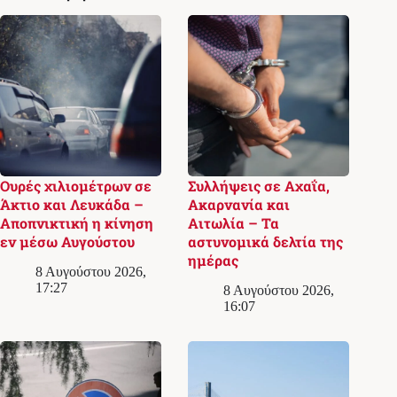
Ουρές χιλιομέτρων σε
Συλλήψεις σε Αχαΐα,
Άκτιο και Λευκάδα –
Ακαρνανία και
Αποπνικτική η κίνηση
Αιτωλία – Τα
εν μέσω Αυγούστου
αστυνομικά δελτία της
ημέρας
8 Αυγούστου 2026,
17:27
8 Αυγούστου 2026,
16:07