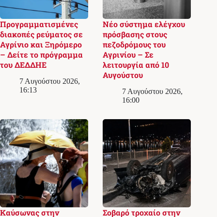
Προγραμματισμένες
Νέο σύστημα ελέγχου
διακοπές ρεύματος σε
πρόσβασης στους
Αγρίνιο και Ξηρόμερο
πεζοδρόμους του
– Δείτε το πρόγραμμα
Αγρινίου – Σε
του ΔΕΔΔΗΕ
λειτουργία από 10
Αυγούστου
7 Αυγούστου 2026,
16:13
7 Αυγούστου 2026,
16:00
Καύσωνας στην
Σοβαρό τροχαίο στην