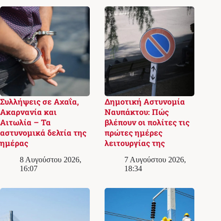
Συλλήψεις σε Αχαΐα,
Δημοτική Αστυνομία
Ακαρνανία και
Ναυπάκτου: Πώς
Αιτωλία – Τα
βλέπουν οι πολίτες τις
αστυνομικά δελτία της
πρώτες ημέρες
ημέρας
λειτουργίας της
8 Αυγούστου 2026,
7 Αυγούστου 2026,
16:07
18:34