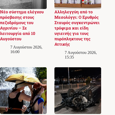
Νέο σύστημα ελέγχου
Αλληλεγγύη από το
πρόσβασης στους
Μεσολόγγι: Ο Ερυθρός
πεζοδρόμους του
Σταυρός συγκεντρώνει
Αγρινίου – Σε
τρόφιμα και είδη
λειτουργία από 10
υγιεινής για τους
Αυγούστου
πυρόπληκτους της
Αττικής
7 Αυγούστου 2026,
16:00
7 Αυγούστου 2026,
15:35