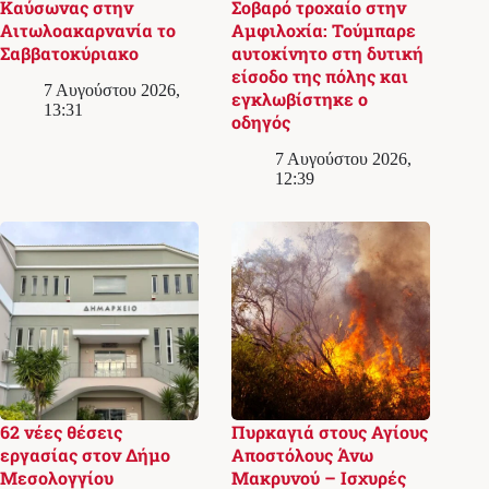
Καύσωνας στην
Σοβαρό τροχαίο στην
Αιτωλοακαρνανία το
Αμφιλοχία: Τούμπαρε
Σαββατοκύριακο
αυτοκίνητο στη δυτική
είσοδο της πόλης και
7 Αυγούστου 2026,
εγκλωβίστηκε ο
13:31
οδηγός
7 Αυγούστου 2026,
12:39
62 νέες θέσεις
Πυρκαγιά στους Αγίους
εργασίας στον Δήμο
Αποστόλους Άνω
Μεσολογγίου
Μακρυνού – Ισχυρές