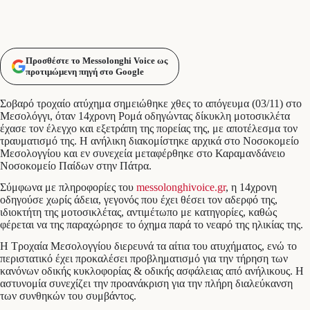
Προσθέστε το Messolonghi Voice ως
προτιμώμενη πηγή στο Google
Σοβαρό τροχαίο ατύχημα σημειώθηκε χθες το απόγευμα (03/11) στο
Μεσολόγγι, όταν 14χρονη Ρομά οδηγώντας δίκυκλη μοτοσικλέτα
έχασε τον έλεγχο και εξετράπη της πορείας της, με αποτέλεσμα τον
τραυματισμό της. Η ανήλικη διακομίστηκε αρχικά στο Νοσοκομείο
Μεσολογγίου και εν συνεχεία μεταφέρθηκε στο Καραμανδάνειο
Νοσοκομείο Παίδων στην Πάτρα.
Σύμφωνα με πληροφορίες του
messolonghivoice.gr
, η 14χρονη
οδηγούσε χωρίς άδεια, γεγονός που έχει θέσει τον αδερφό της,
ιδιοκτήτη της μοτοσικλέτας, αντιμέτωπο με κατηγορίες, καθώς
φέρεται να της παραχώρησε το όχημα παρά το νεαρό της ηλικίας της.
Η Τροχαία Μεσολογγίου διερευνά τα αίτια του ατυχήματος, ενώ το
περιστατικό έχει προκαλέσει προβληματισμό για την τήρηση των
κανόνων οδικής κυκλοφορίας & οδικής ασφάλειας από ανήλικους. Η
αστυνομία συνεχίζει την προανάκριση για την πλήρη διαλεύκανση
των συνθηκών του συμβάντος.