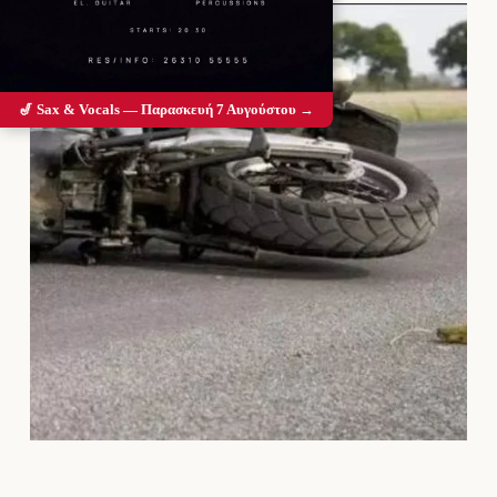
🎷 Sax & Vocals — Παρασκευή 7 Αυγούστου →