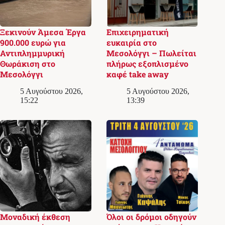
Ξεκινούν Άμεσα Έργα
Επιχειρηματική
900.000 ευρώ για
ευκαιρία στο
Αντιπλημμυρική
Μεσολόγγι – Πωλείται
Θωράκιση στο
πλήρως εξοπλισμένο
Μεσολόγγι
καφέ take away
5 Αυγούστου 2026,
5 Αυγούστου 2026,
15:22
13:39
Μοναδική έκθεση
Όλοι οι δρόμοι οδηγούν