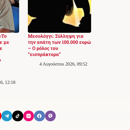
«Το
Μεσολόγγι: Σύλληψη για
ε με
την απάτη των 100.000 ευρώ
ε
– Ο ρόλος του
“εισπράκτορα”
ν
4 Αυγούστου 2026, 09:52
6, 12:18
Όροι Χρήσης