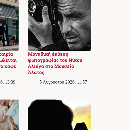
καιρία
Μοναδική έκθεση
ωλείται
φωτογραφίας του Νίκου
νο καφέ
Αλιάγα στο Μουσείο
Άλατος
6, 13:39
5 Αυγούστου 2026, 11:57