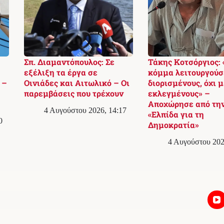
Σπ. Διαμαντόπουλος: Σε
Τάκης Κοτσόργιος: 
εξέλιξη τα έργα σε
κόμμα λειτουργούσ
 –
Οινιάδες και Αιτωλικό – Οι
διορισμένους, όχι μ
παρεμβάσεις που τρέχουν
εκλεγμένους» –
Αποχώρησε από τη
4 Αυγούστου 2026, 14:17
«Ελπίδα για τη
0
Δημοκρατία»
4 Αυγούστου 202
Επικοινωνία
Συντακτική Πολιτική & Διορθώσεις
Πολιτική Απορρήτου
2026
Messolonghi Voice
. Με την επιφύλαξη παντός δικαιώματος.