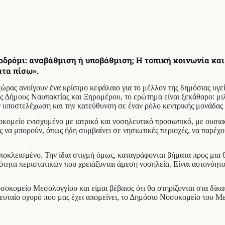
οδρόμι: αναβάθμιση ή υποβάθμιση; Η τοπική κοινωνία κα
ατα πίσω».
ώρας ανοίγουν ένα κρίσιμο κεφάλαιο για το μέλλον της δημόσιας υγε
ους Δήμους Ναυπακτίας και Ξηρομέρου, το ερώτημα είναι ξεκάθαρο: μι
 υποστελέχωση και την κατεύθυνση σε έναν ρόλο κεντρικής μονάδας 
οκομείο ενισχυμένο με ιατρικό και νοσηλευτικό προσωπικό, με ουσια
 να μπορούν, όπως ήδη συμβαίνει σε νησιωτικές περιοχές, να παρέχο
ποκλεισμένο. Την ίδια στιγμή όμως, καταγράφονται βήματα προς μια 
τητα περιστατικών που χρειάζονται άμεση νοσηλεία. Είναι αυτονόητο
κομείο Μεσολογγίου και είμαι βέβαιος ότι θα στηρίζονται στα δίκαι
τελευταίο οχυρό που μας έχει απομείνει, το Δημόσιο Νοσοκομείο του