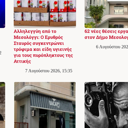
Αλληλεγγύη από το
62 νέες θέσεις εργ
Μεσολόγγι: Ο Ερυθρός
στον Δήμο Μεσολο
Σταυρός συγκεντρώνει
6 Αυγούστου 202
τρόφιμα και είδη υγιεινής
2
για τους πυρόπληκτους της
Αττικής
7 Αυγούστου 2026, 15:35