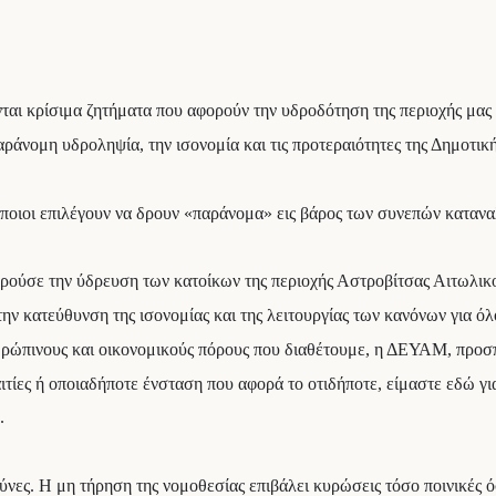
ι κρίσιμα ζητήματα που αφορούν την υδροδότηση της περιοχής μας κα
παράνομη υδροληψία, την ισονομία και τις προτεραιότητες της Δημο
κάποιοι επιλέγουν να δρουν «παράνομα» εις βάρος των συνεπών καταν
ρούσε την ύδρευση των κατοίκων της περιοχής Αστροβίτσας Αιτωλικ
ν κατεύθυνση της ισονομίας και της λειτουργίας των κανόνων για όλ
νθρώπινους και οικονομικούς πόρους που διαθέτουμε, η ΔΕΥΑΜ, προσπ
αιτίες ή οποιαδήποτε ένσταση που αφορά το οτιδήποτε, είμαστε εδώ γ
.
ύνες. Η μη τήρηση της νομοθεσίας επιβάλει κυρώσεις τόσο ποινικές ό