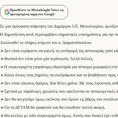
Προσθέστε το Messolonghi Voice ως
προτιμώμενη πηγή στο Google
Σε μια πρόσφατη ανάρτηση του Δημάρχου Ι.Π. Μεσολογγίου, φωτίζοντα
Η δημοσίευση αυτή περιλαμβάνει σημαντικές επισημάνσεις για την 
Ακολουθεί το πλήρες κείμενο του κ. Διαμαντόπουλου:
🔹Δεν είναι ευχάριστο να καλείς τη συνδρομή της αστυνομίας γιατί 
🔹Φυσικά δεν είναι μόνο μία περίπτωση. Αλλά πολλές.
🔹Η συγκεκριμένη (παράνομη υδροληψία για πότισμα χωραφιών) στε
🔹Καλώ όλους τους δημότες να συνδράμουν και να βοηθήσουν προς τη
🔹Δεν είναι εύκολος δρόμος. Και θέλει χρόνο. Με τους λιγοστούς α
🔹Σχετικά με παράλογες χρεώσεις που οφείλονται σε αντικειμενικές 
🔹Δεν θα ανεχτούμε όμως εκείνους που δρουν εις βάρος του συνόλου
🔹Για τη ΔΕΥΑΜ θα γραφτούν και θα ειπωθούν πολλά ακόμη.
🔹Θα κλείσω με κάτι συγκεκριμένο όμως. Αυτός που διοικεί έχει ευθ