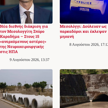
Νέα διεθνής διάκριση για
Μεσολόγγι: Δούλευαν ως
τον Μεσολογγίτη Σπύρο
παρκαδόροι και έκλεψαν
Καραδήμα – Στους 15
μηχανή
«ανερχόμενους αστέρες»
8 Αυγούστου 2026, 17:1
της Νευροχειρουργικής
στις ΗΠΑ
9 Αυγούστου 2026, 13:37