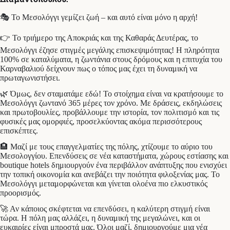
🎭 Το Μεσολόγγι γεμίζει ζωή – και αυτό είναι μόνο η αρχή!
👉 Το τριήμερο της Αποκριάς και της Καθαράς Δευτέρας, το
Μεσολόγγι έζησε στιγμές μεγάλης επισκεψιμότητας! Η πληρότητα
100% σε καταλύματα, η ζωντάνια στους δρόμους και η επιτυχία του
Καρναβαλιού δείχνουν πως ο τόπος μας έχει τη δυναμική να
πρωταγωνιστήσει.
🌿 Όμως, δεν σταματάμε εδώ! Το στοίχημα είναι να κρατήσουμε το
Μεσολόγγι ζωντανό 365 μέρες τον χρόνο. Με δράσεις, εκδηλώσεις
και πρωτοβουλίες, προβάλλουμε την ιστορία, τον πολιτισμό και τις
φυσικές μας ομορφιές, προσελκύοντας ακόμα περισσότερους
επισκέπτες.
🏨 Μαζί με τους επαγγελματίες της πόλης, χτίζουμε το αύριο του
Μεσολογγίου. Επενδύσεις σε νέα καταστήματα, χώρους εστίασης και
boutique hotels δημιουργούν ένα περιβάλλον ανάπτυξης που ενισχύει
την τοπική οικονομία και ανεβάζει την ποιότητα φιλοξενίας μας. Το
Μεσολόγγι μεταμορφώνεται και γίνεται ολοένα πιο ελκυστικός
προορισμός.
🚀 Αν κάποιος σκέφτεται να επενδύσει, η καλύτερη στιγμή είναι
τώρα. Η πόλη μας αλλάζει, η δυναμική της μεγαλώνει, και οι
ευκαιρίες είναι μπροστά μας. Όλοι μαζί, δημιουργούμε μια νέα