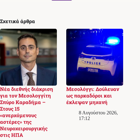
Σχετικά άρθρα
Νέα διεθνής διάκριση
Μεσολόγγι: Δούλευαν
για τον Μεσολογγίτη
ως παρκαδόροι και
Σπύρο Καραδήμα –
έκλεψαν μηχανή
Στους 15
8 Αυγούστου 2026,
«ανερχόμενους
17:12
αστέρες» της
Νευροχειρουργικής
στις ΗΠΑ