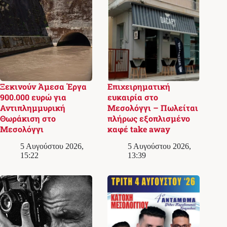
Ξεκινούν Άμεσα Έργα
Επιχειρηματική
900.000 ευρώ για
ευκαιρία στο
Αντιπλημμυρική
Μεσολόγγι – Πωλείται
Θωράκιση στο
πλήρως εξοπλισμένο
Μεσολόγγι
καφέ take away
5 Αυγούστου 2026,
5 Αυγούστου 2026,
15:22
13:39