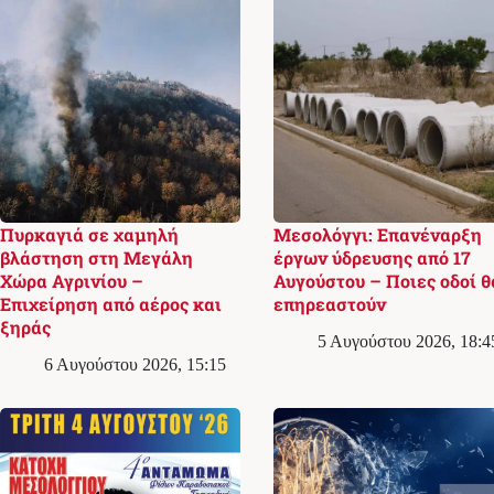
Πυρκαγιά σε χαμηλή
Μεσολόγγι: Επανέναρξη
βλάστηση στη Μεγάλη
έργων ύδρευσης από 17
Χώρα Αγρινίου –
Αυγούστου – Ποιες οδοί θ
Επιχείρηση από αέρος και
επηρεαστούν
ξηράς
5 Αυγούστου 2026, 18:4
6 Αυγούστου 2026, 15:15