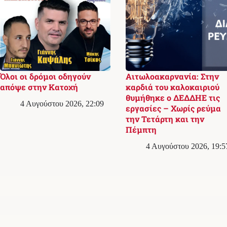
Όλοι οι δρόμοι οδηγούν
Αιτωλοακαρνανία: Στην
απόψε στην Κατοχή
καρδιά του καλοκαιριού
θυμήθηκε ο ΔΕΔΔΗΕ τις
4 Αυγούστου 2026, 22:09
εργασίες – Χωρίς ρεύμα
την Τετάρτη και την
Πέμπτη
4 Αυγούστου 2026, 19:5
Σχετικά με εμάς