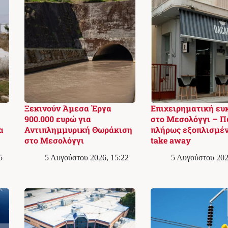
Ξεκινούν Άμεσα Έργα
Επιχειρηματική ευ
900.000 ευρώ για
στο Μεσολόγγι – Π
α
Αντιπλημμυρική Θωράκιση
πλήρως εξοπλισμέ
στο Μεσολόγγι
take away
5
5 Αυγούστου 2026, 15:22
5 Αυγούστου 202