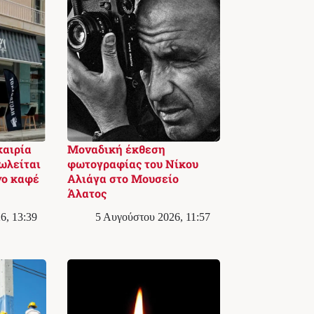
καιρία
Μοναδική έκθεση
ωλείται
φωτογραφίας του Νίκου
νο καφέ
Αλιάγα στο Μουσείο
Άλατος
6, 13:39
5 Αυγούστου 2026, 11:57