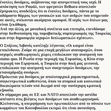
ένοπλες δυνάμεις, αυξάνοντας την αποτρεπτική τους ισχύ. Η
απόκτηση των Ραφάλ, των φρεγατών Belhara αποτελούν
έμπρακτες αποδείξεις ότι οι ένοπλες δυνάμεις, πάντα με το
αδάμαστο θάρρος των γυναικών και των ανδρών που υπηρετούν
σε αυτές, στέκονται ακοίμητοι φρουροί. Η ισχύς των όπλων μας
είναι ξεκάθαρη.
Από την άλλη, με μοναδική συνέπεια και επιτυχία, επενδύουμε
στην διεθνοποίηση της παραβατικής συμπεριφοράς της Τουρκίας
και στην δημιουργία ισχυρών διπλωματικών σχέσεων».
Ο Σπήλιος Λιβανός κατέληξε λέγοντας «Οι καιροί είναι
επικίνδυνοι. Ζούμε σε μια εποχή μεγάλων αναταραχών, όπου
ισχυρές αναθεωρητικές χώρες επιδιώκουν την ανατροπή του
status quo. Η Ρωσία στην περιοχή της Ευρασίας, η Κίνα στην
περιοχή του Ειρηνικού, η Τουρκία στην δική μας γειτονιά,
επιδιώκουν την ανατροπή των συσχετισμών δυνάμεων, την
επαναχάραξη συνόρων.
Πρόκειται για δυνάμεις με απολυταρχικά χαρακτηριστικά,
συγκεντρωτικά καθεστώτα, όπου τα ατομικά και κοινωνικά
δικαιώματα τελούν υπό διωγμό από την πανίσχυρη κρατική
εξουσία.
Οι σύμμαχοι μας σε ΕΕ και ΝΑΤΟ αποτελούν την ασπίδα
απέναντι στις βλέψεις των δυνάμεων του αναθεωρητισμού.
Κλείνοντας, η υπερψήφιση των πρωτοκόλλων από το σύνολο των
κομμάτων του Κοινοβουλίου εκτιμώ ότι είναι αυτονόητη.