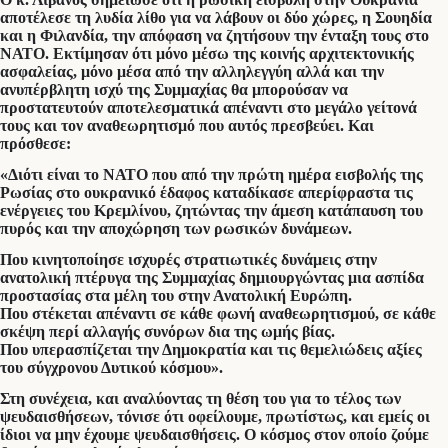
αποτέλεσε τη λυδία λίθο για να λάβουν οι δύο χώρες, η Σουηδία
και η Φιλανδία, την απόφαση να ζητήσουν την ένταξη τους στο
ΝΑΤΟ. Εκτίμησαν ότι μόνο μέσω της κοινής αρχιτεκτονικής
ασφαλείας, μόνο μέσα από την αλληλεγγύη αλλά και την
ανυπέρβλητη ισχύ της Συμμαχίας θα μπορούσαν να
προστατευτούν αποτελεσματικά απέναντι στο μεγάλο γείτονά
τους και τον αναθεωρητισμό που αυτός πρεσβεύει. Και
πρόσθεσε:
«Διότι είναι το ΝΑΤΟ που από την πρώτη ημέρα εισβολής της
Ρωσίας στο ουκρανικό έδαφος καταδίκασε απερίφραστα τις
ενέργειες του Κρεμλίνου, ζητώντας την άμεση κατάπαυση του
πυρός και την αποχώρηση των ρωσικών δυνάμεων.
Που κινητοποίησε ισχυρές στρατιωτικές δυνάμεις στην
ανατολική πτέρυγα της Συμμαχίας δημιουργώντας μια ασπίδα
προστασίας στα μέλη του στην Ανατολική Ευρώπη.
Που στέκεται απέναντι σε κάθε φωνή αναθεωρητισμού, σε κάθε
σκέψη περί αλλαγής συνόρων δια της ωμής βίας.
Που υπερασπίζεται την Δημοκρατία και τις θεμελιώδεις αξίες
του σύγχρονου Δυτικού κόσμου».
Στη συνέχεια, και αναλύοντας τη θέση του για το τέλος των
ψευδαισθήσεων, τόνισε ότι οφείλουμε, πρωτίστως, και εμείς οι
ίδιοι να μην έχουμε ψευδαισθήσεις. Ο κόσμος στον οποίο ζούμε