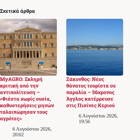
Σχετικά άρθρα
MyAGRO: Σκληρή
Ζάκυνθος: Νέος
κριτική από την
θάνατος τουρίστα σε
αντιπολίτευση –
παραλία – 56χρονος
«Φιέστα χωρίς ουσία,
Άγγλος κατέρρευσε
καθυστερήσεις μηνών
στις Πισίνες Κεριού
ταλαιπώρησαν τους
6 Αυγούστου 2026,
αγρότες»
19:56
6 Αυγούστου 2026,
20:02