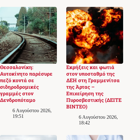
Θεσσαλονίκη:
Εκρήξεις και φωτιά
Αυτοκίνητο παρέσυρε
στον υποσταθμό της
πεζό κοντά σε
ΔΕΗ στη Γραμμενίτσα
σιδηροδρομικές
της Άρτας –
γραμμές στον
Επιχείρηση της
Δενδροπόταμο
Πυροσβεστικής (ΔΕΙΤΕ
ΒΙΝΤΕΟ)
6 Αυγούστου 2026,
19:51
6 Αυγούστου 2026,
18:42