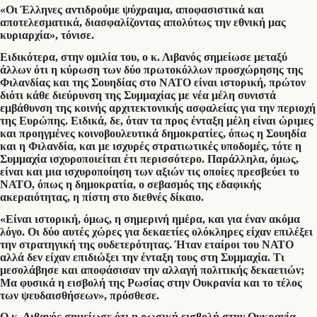
«Οι Έλληνες αντιδρούμε ψύχραιμα, αποφασιστικά και
αποτελεσματικά, διασφαλίζοντας απολύτως την εθνική μας
κυριαρχία», τόνισε.
Ειδικότερα, στην ομιλία του, ο κ. Λιβανός σημείωσε μεταξύ
άλλων ότι η κύρωση των δύο πρωτοκόλλων προσχώρησης της
Φιλανδίας και της Σουηδίας στο ΝΑΤΟ είναι ιστορική, πρώτον
διότι κάθε διεύρυνση της Συμμαχίας με νέα μέλη συνιστά
εμβάθυνση της κοινής αρχιτεκτονικής ασφαλείας για την περιοχή
της Ευρώπης. Ειδικά, δε, όταν τα προς ένταξη μέλη είναι ώριμες
και προηγμένες κοινοβουλευτικά δημοκρατίες, όπως η Σουηδία
και η Φιλανδία, και με ισχυρές στρατιωτικές υποδομές, τότε η
Συμμαχία ισχυροποιείται έτι περισσότερο. Παράλληλα, όμως,
είναι και μια ισχυροποίηση των αξιών τις οποίες πρεσβεύει το
ΝΑΤΟ, όπως η δημοκρατία, ο σεβασμός της εδαφικής
ακεραιότητας, η πίστη στο διεθνές δίκαιο.
«Είναι ιστορική, όμως, η σημερινή ημέρα, και για έναν ακόμα
λόγο. Οι δύο αυτές χώρες για δεκαετίες ολόκληρες είχαν επιλέξει
την στρατηγική της ουδετερότητας. Ήταν εταίροι του ΝΑΤΟ
αλλά δεν είχαν επιδιώξει την ένταξη τους στη Συμμαχία. Τι
μεσολάβησε και αποφάσισαν την αλλαγή πολιτικής δεκαετιών;
Μα φυσικά η εισβολή της Ρωσίας στην Ουκρανία και το τέλος
των ψευδαισθήσεων», πρόσθεσε.
Ο κ. Λιβανός σημείωσε ότι η ρωσική εισβολή στην Ουκρανία