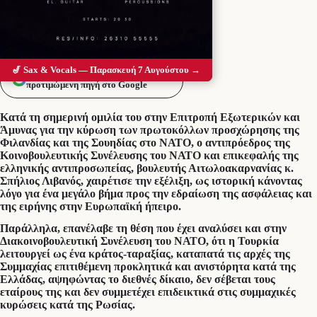
🎷 Sax & Vocals — Παρασκευή 7 Αυγούστου →
Προσθέστε το Messolonghi Voice ως
προτιμώμενη πηγή στο Google
Κατά τη σημερινή ομιλία του στην Επιτροπή Εξωτερικών και
Άμυνας για την κύρωση των πρωτοκόλλων προσχώρησης της
Φιλανδίας και της Σουηδίας στο ΝΑΤΟ, ο αντιπρόεδρος της
Κοινοβουλευτικής Συνέλευσης του ΝΑΤΟ και επικεφαλής της
ελληνικής αντιπροσωπείας, βουλευτής Αιτωλοακαρνανίας κ.
Σπήλιος Λιβανός, χαιρέτισε την εξέλιξη, ως ιστορική κάνοντας
λόγο για ένα μεγάλο βήμα προς την εδραίωση της ασφάλειας και
της ειρήνης στην Ευρωπαϊκή ήπειρο.
Παράλληλα, επανέλαβε τη θέση που έχει αναλύσει και στην
Διακοινοβουλευτική Συνέλευση του ΝΑΤΟ, ότι η Τουρκία
λειτουργεί ως ένα κράτος-ταραξίας, καταπατά τις αρχές της
Συμμαχίας επιτιθέμενη προκλητικά και ανιστόρητα κατά της
Ελλάδας, αψηφώντας το διεθνές δίκαιο, δεν σέβεται τους
εταίρους της και δεν συμμετέχει επιδεικτικά στις συμμαχικές
κυρώσεις κατά της Ρωσίας.