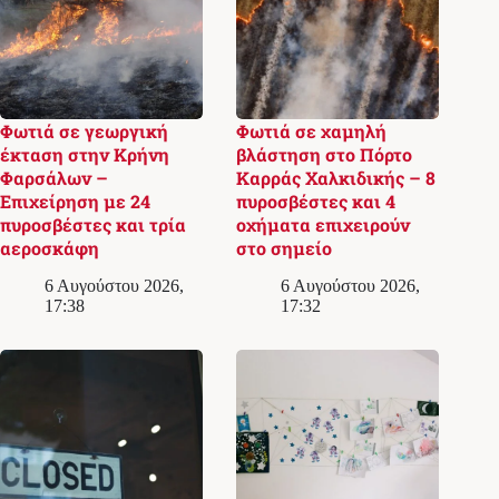
Φωτιά σε γεωργική
Φωτιά σε χαμηλή
έκταση στην Κρήνη
βλάστηση στο Πόρτο
Φαρσάλων –
Καρράς Χαλκιδικής – 8
Επιχείρηση με 24
πυροσβέστες και 4
πυροσβέστες και τρία
οχήματα επιχειρούν
αεροσκάφη
στο σημείο
6 Αυγούστου 2026,
6 Αυγούστου 2026,
17:38
17:32