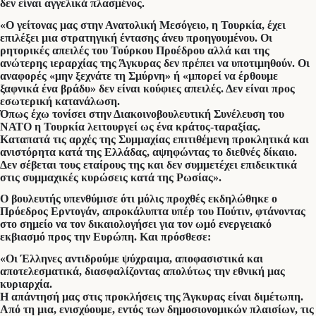
δεν είναι αγγελικά πλασμένος.
«Ο γείτονας μας στην Ανατολική Μεσόγειο, η Τουρκία, έχει
επιλέξει μια στρατηγική έντασης άνευ προηγουμένου. Οι
ρητορικές απειλές του Τούρκου Προέδρου αλλά και της
ανώτερης ιεραρχίας της Άγκυρας δεν πρέπει να υποτιμηθούν. Οι
αναφορές «μην ξεχνάτε τη Σμύρνη» ή «μπορεί να έρθουμε
ξαφνικά ένα βράδυ» δεν είναι κούφιες απειλές. Δεν είναι προς
εσωτερική κατανάλωση.
Όπως έχω τονίσει στην Διακοινοβουλευτική Συνέλευση του
ΝΑΤΟ η Τουρκία λειτουργεί ως ένα κράτος-ταραξίας.
Καταπατά τις αρχές της Συμμαχίας επιτιθέμενη προκλητικά και
ανιστόρητα κατά της Ελλάδας, αψηφώντας το διεθνές δίκαιο.
Δεν σέβεται τους εταίρους της και δεν συμμετέχει επιδεικτικά
στις συμμαχικές κυρώσεις κατά της Ρωσίας».
Ο βουλευτής υπενθύμισε ότι μόλις προχθές εκδηλώθηκε ο
Πρόεδρος Ερντογάν, απροκάλυπτα υπέρ του Πούτιν, φτάνοντας
στο σημείο να τον δικαιολογήσει για τον ωμό ενεργειακό
εκβιασμό προς την Ευρώπη. Και πρόσθεσε:
«Οι Έλληνες αντιδρούμε ψύχραιμα, αποφασιστικά και
αποτελεσματικά, διασφαλίζοντας απολύτως την εθνική μας
κυριαρχία.
Η απάντησή μας στις προκλήσεις της Άγκυρας είναι διμέτωπη.
Από τη μια, ενισχύουμε, εντός των δημοσιονομικών πλαισίων, τις