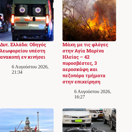
Δυτ. Ελλάδα: Οδηγός
Μάχη με τις φλόγες
λεωφορείου υπέστη
στην Αγία Μαρίνα
ανακοπή εν κινήσει
Ηλείας – 42
πυροσβέστες, 3
6 Αυγούστου 2026,
αεροσκάφη και
21:34
πεζοπόρα τμήματα
στην επιχείρηση
6 Αυγούστου 2026,
16:27