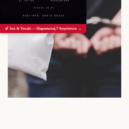
🎷 Sax & Vocals — Παρασκευή 7 Αυγούστου →