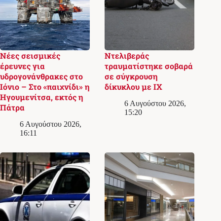
Νέες σεισμικές
Ντελιβεράς
έρευνες για
τραυματίστηκε σοβαρά
υδρογονάνθρακες στο
σε σύγκρουση
Ιόνιο – Στο «παιχνίδι» η
δίκυκλου με ΙΧ
Ηγουμενίτσα, εκτός η
6 Αυγούστου 2026,
Πάτρα
15:20
6 Αυγούστου 2026,
16:11