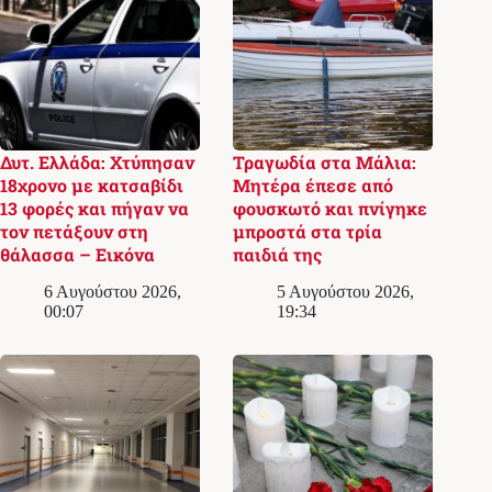
Δυτ. Ελλάδα: Χτύπησαν
Τραγωδία στα Μάλια:
18χρονο με κατσαβίδι
Μητέρα έπεσε από
13 φορές και πήγαν να
φουσκωτό και πνίγηκε
τον πετάξουν στη
μπροστά στα τρία
θάλασσα – Εικόνα
παιδιά της
6 Αυγούστου 2026,
5 Αυγούστου 2026,
00:07
19:34