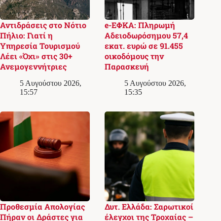
Αντιδράσεις στο Νότιο
e-ΕΦΚΑ: Πληρωμή
Πήλιο: Γιατί η
Αδειοδωρόσημου 57,4
Υπηρεσία Τουρισμού
εκατ. ευρώ σε 91.455
Λέει «Όχι» στις 30+
οικοδόμους την
Ανεμογεννήτριες
Παρασκευή
5 Αυγούστου 2026,
5 Αυγούστου 2026,
15:57
15:35
Προθεσμία Απολογίας
Δυτ. Ελλάδα: Σαρωτικοί
Πήραν οι Δράστες για
έλεγχοι της Τροχαίας –