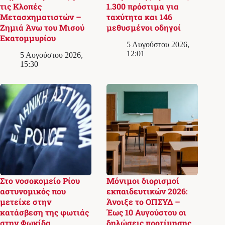
τις Κλοπές
1.300 πρόστιμα για
Μετασχηματιστών –
ταχύτητα και 146
Ζημιά Άνω του Μισού
μεθυσμένοι οδηγοί
Εκατομμυρίου
5 Αυγούστου 2026,
12:01
5 Αυγούστου 2026,
15:30
Στο νοσοκομείο Ρίου
Μόνιμοι διορισμοί
αστυνομικός που
εκπαιδευτικών 2026:
μετείχε στην
Άνοιξε το ΟΠΣΥΔ –
κατάσβεση της φωτιάς
Έως 10 Αυγούστου οι
στην Φωκίδα
δηλώσεις προτίμησης