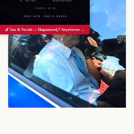
🎷 Sax & Vocals — Παρασκευή 7 Αυγούστου →