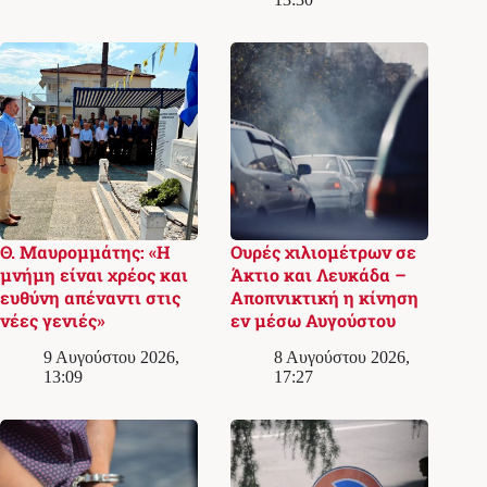
Θ. Μαυρομμάτης: «Η
Ουρές χιλιομέτρων σε
μνήμη είναι χρέος και
Άκτιο και Λευκάδα –
ευθύνη απέναντι στις
Αποπνικτική η κίνηση
νέες γενιές»
εν μέσω Αυγούστου
9 Αυγούστου 2026,
8 Αυγούστου 2026,
13:09
17:27