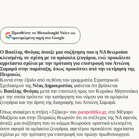
Προσθέστε το Messolonghi Voice ως
προτιμώμενη πηγή στο Google
Ο Βασίλης Φεύγας άνοιξε μια συζήτηση που η ΝΔ θεωρούσε
κλεισμένη, σε σχέση με τα ομόφυλα ζευγάρια, ενώ προκάλεσε
αχρείαστα σχόλια με την πρόταση για επιστροφή του Αντώνη
Σαμαρά στην παράταξη, όπως προκύπτει από την εκτίμηση της
Πειραιώς
Kοντά στην έξοδο από τη θέση του γραμματέα Στρατηγικού
Σχεδιασμού της
Νέας Δημοκρατίας
φαίνεται ότι βρίσκεται
ο
Βασίλης Φεύγας
μετά την επιστολή προς τον Κυριάκο Μητσοτάκη
με την οποία πρότεινε την κατάργηση του νόμου για τα ομόφυλα
ζευγάρια και την άρση της διαγραφής του Αντώνη Σαμαρά.
Όπως αναφέρει η στήλη «Τζόκερ» του
parapolitika.gr
, στο Μέγαρο
Μαξίμου και στην Πειραιώς θεωρούν ότι το στέλεχος της ΝΔ αφενός
άνοιξε μια συζήτηση που το κόμμα θεωρούσε οριστικά κλεισμένη
όσον αφορά τα ομόφυλα ζευγάρια, αφετέρου προκάλεσε αχρείαστα
σχόλια με την πρόταση για επιστροφή του πρώην πρωθυπουργού.