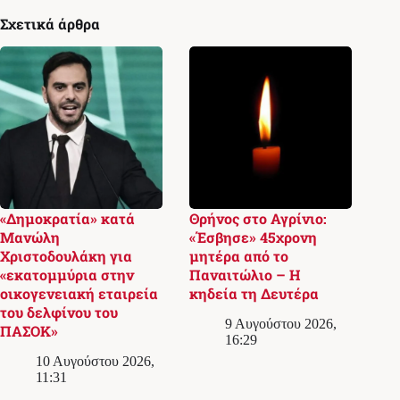
Σχετικά άρθρα
«Δημοκρατία» κατά
Θρήνος στο Αγρίνιο:
Μανώλη
«Έσβησε» 45χρονη
Χριστοδουλάκη για
μητέρα από το
«εκατομμύρια στην
Παναιτώλιο – Η
οικογενειακή εταιρεία
κηδεία τη Δευτέρα
του δελφίνου του
9 Αυγούστου 2026,
ΠΑΣΟΚ»
16:29
10 Αυγούστου 2026,
11:31