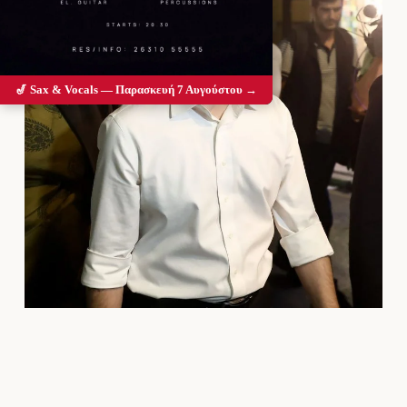
🎷 Sax & Vocals — Παρασκευή 7 Αυγούστου →