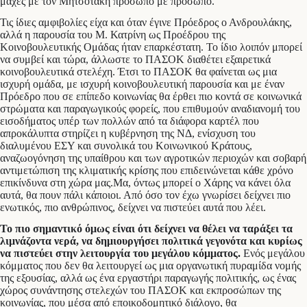
μάχες με τον Μητσοτάκη πρόσωπο με πρόσωπο.
Τις ίδιες αμφιβολίες είχα και όταν έγινε Πρόεδρος ο Ανδρουλάκης,
αλλά η παρουσία του Μ. Κατρίνη ως Προέδρου της
Κοινοβουλευτικής Ομάδας ήταν επαρκέστατη. Το ίδιο λοιπόν μπορεί
να συμβεί και τώρα, άλλωστε το ΠΑΣΟΚ διαθέτει εξαιρετικά
κοινοβουλευτικά στελέχη. Έτσι το ΠΑΣΟΚ θα φαίνεται ως μια
ισχυρή ομάδα, με ισχυρή κοινοβουλευτική παρουσία και με έναν
Πρόεδρο που σε επίπεδο κοινωνίας θα έρθει πιο κοντά σε κοινωνικά
στρώματα και παραγωγικούς φορείς, που επιθυμούν αναδιανομή του
εισοδήματος υπέρ των πολλών από τα διάφορα καρτέλ που
απροκάλυπτα στηρίζει η κυβέρνηση της ΝΔ, ενίσχυση του
διαλυμένου ΕΣΥ και συνολικά του Κοινωνικού Κράτους,
αναζωογόνηση της υπαίθρου και των αγροτικών περιοχών και σοβαρή
αντιμετώπιση της κλιματικής κρίσης που επιδεινώνεται κάθε χρόνο
επικίνδυνα στη χώρα μας.Μα, όντως μπορεί ο Χάρης να κάνει όλα
αυτά, θα πουν πάλι κάποιοι. Από όσο τον έχω γνωρίσει δείχνει πιο
ενωτικός, πιο ανθρώπινος, δείχνει να πιστεύει αυτά που λέει.
Το πιο σημαντικό όμως είναι ότι δείχνει να θέλει να ταράξει τα
λιμνάζοντα νερά, να δημιουργήσει πολιτικά γεγονότα και κυρίως
να πιστεύει στην λειτουργία του μεγάλου κόμματος.
Ενός μεγάλου
κόμματος που δεν θα λειτουργεί ως μια οργανωτική πυραμίδα νομής
της εξουσίας, αλλά ως ένα εργαστήρι παραγωγής πολιτικής, ως ένας
χώρος συνάντησης στελεχών του ΠΑΣΟΚ και εκπροσώπων της
κοινωνίας, που μέσα από εποικοδομητικό διάλογο, θα