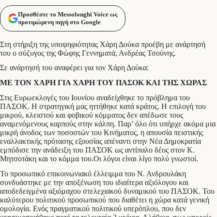
Προσθέστε το Messolonghi Voice ως
προτιμώμενη πηγή στο Google
Στη στήριξη της υποψηφιότητας Χάρη Δούκα προέβη με ανάρτησή
του ο σύζυγος της Φώφης Γεννηματά, Ανδρέας Τσούνης.
Σε ανάρτησή του αναφέρει για τον Χάρη Δούκα:
ΜΕ ΤΟΝ ΧΑΡΗ ΓΙΑ ΧΑΡΗ ΤΟΥ ΠΑΣΟΚ ΚΑΙ ΤΗΣ ΧΩΡΑΣ
Στις Ευρωεκλογές του Ιουνίου αναδείχθηκε το πρόβλημα του
ΠΑΣΟΚ. Η στρατηγική μας ηττήθηκε κατά κράτος. Η επιλογή του
μικρού, κλειστού και φοβικού κόμματος δεν απέδωσε τους
αναμενόμενους καρπούς στην κάλπη. Παρ’ όλο ότι υπήρχε ακόμα μια
μικρή άνοδος των ποσοστών του Κινήματος, η απουσία πειστικής
εναλλακτικής πρότασης εξουσίας απέναντι στην Νέα Δημοκρατία
εμπόδισε την ανάδειξη του ΠΑΣΟΚ ως αντίπαλο δέος στον Κ.
Μητσοτάκη και το κόμμα του.Οι λόγοι είναι λίγο πολύ γνωστοί.
Το προσωπικό επικοινωνιακό έλλειμμα του Ν. Ανδρουλάκη
συνδυάστηκε με την αποξένωση του ιδιαίτερα αξιόλογου και
αποδεδειγμένα αξιόμαχου στελεχιακού δυναμικού του ΠΑΣΟΚ. Του
καλύτερου πολιτικού προσωπικού που διαθέτει η χώρα κατά γενική
ομολογία. Ενός πραγματικού πολιτικού υπερόπλου, που δεν