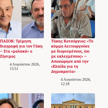
ΠΑΣΟΚ: Τρίμηνη
Τάκης Κοτσόργιος: «Το
διαγραφή για τον Γάκη
κόμμα λειτουργούσε
– Στα «μαλακά» ο
με διορισμένους, όχι
Ζήσιμος
με εκλεγμένους» –
Αποχώρησε από την
4 Αυγούστου 2026,
«Ελπίδα για τη
15:51
Δημοκρατία»
4 Αυγούστου 2026,
12:18