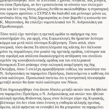
χρησιμοποιήθηκε ποτέ τα τελευταία 3 χρόνια. Αλήθεια, πως μπορείς
να είσαι Πρόεδρος, αν δεν εμπιστεύεσαι τα σύνολο των στελεχών
σου και δεν τους δίνεις ρόλους;Αντίθετα ακολουθήθηκε η στρατηγική
του ώριμου φρούτου: ο ΣΥΡΙΖΑ θα διαλυθεί και μείνουμε μόνοι ως
αντίπαλο δέος της Νέας Δημοκρατίας κι όταν βαρεθεί η κοινωνία τον
Κ. Μητσοτάκη, θα επιλέξει νομοτελειακά τον Ν. Ανδρουλάκη για
Πρωθυπουργό.
Τόσο πολύ είχε πιστέψει η ηγετική ομάδα το αφήγημα της που
υποστήριζαν ότι, για αρχή, στις Ευρωεκλογές θα ήμασταν δεύτερο
κόμμα και μετά πολύ σύντομα Κυβέρνηση. Τόσο απλά, τόσο
ονειρικά, τόσο άκοπα.Τα αποτελέσματα της κάλπης δεν διέλυσαν
μόνο τις πομφόλυγες στο μυαλό της ηγετικής ομάδας, επέσυραν και
την σφοδρή και απόλυτα δικαιολογημένη αντίδραση του συνόλου
σχεδόν της κοινοβουλευτικής ομάδας και του στελεχιακού
δυναμικού.Έτσι φτάσαμε στην εκλογική αναμέτρηση της 6ης
Οκτώβρη, όπου 5 στελέχη αμφισβήτησαν ευθέως την ικανότητα του
Ν. Ανδρουλάκη να παραμείνει Πρόεδρος, διατεινόμενοι ο καθένας ότι
είναι καλύτεροι. Προσωπικά πιστεύω ότι η συντριπτική πλειοψηφία
μεταξύ αυτών θα ήταν πολύ καλύτεροι του Νίκου.
Έτσι δημιουργήθηκε ένα άτυπο δίπολο μεταξύ αυτών που θα ήθελαν
να παραμείνει Πρόεδρος ο Ν. Ανδρουλάκης και αυτών που ήθελαν
αλλαγή ηγεσίας.Φτάνοντας όμως στον δεύτερο γύρο της Κυριακής,
βλέπουμε ότι δεν είναι τόσο έντονη η επιθυμία αλλαγής ηγεσίας,
άμεσα, αλλά αφήνεται να εννοηθεί ότι θα μπορούσε να παραμείνει