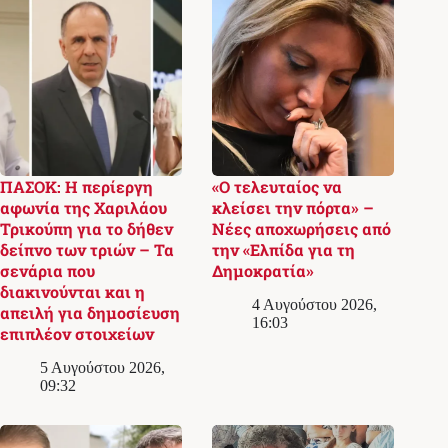
ΠΑΣΟΚ: Η περίεργη
«Ο τελευταίος να
αφωνία της Χαριλάου
κλείσει την πόρτα» –
Τρικούπη για το δήθεν
Νέες αποχωρήσεις από
δείπνο των τριών – Τα
την «Ελπίδα για τη
σενάρια που
Δημοκρατία»
διακινούνται και η
4 Αυγούστου 2026,
απειλή για δημοσίευση
16:03
επιπλέον στοιχείων
5 Αυγούστου 2026,
09:32