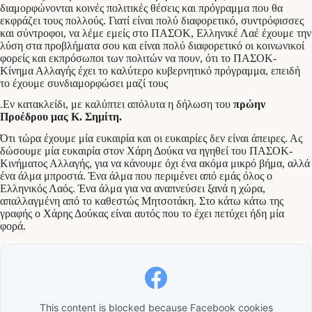
διαμορφώνονται κοινές πολιτικές θέσεις και πρόγραμμα που θα
εκφράζει τους πολλούς. Γιατί είναι πολύ διαφορετικό, συντρόφισσες
και σύντροφοι, να λέμε εμείς στο ΠΑΣΟΚ, Ελληνικέ Λαέ έχουμε την
λύση στα προβλήματα σου και είναι πολύ διαφορετικό οι κοινωνικοί
φορείς και εκπρόσωποι των πολιτών να πουν, ότι το ΠΑΣΟΚ-
Κίνημα Αλλαγής έχει το καλύτερο κυβερνητικό πρόγραμμα, επειδή
το έχουμε συνδιαμορφώσει μαζί τους
.Εν κατακλείδι, με καλύπτει απόλυτα η δήλωση του
πρώην
Προέδρου μας Κ. Σημίτη.
Ότι τώρα έχουμε μία ευκαιρία και οι ευκαιρίες δεν είναι άπειρες. Ας
δώσουμε μία ευκαιρία στον Χάρη Δούκα να ηγηθεί του ΠΑΣΟΚ-
Κινήματος Αλλαγής, για να κάνουμε όχι ένα ακόμα μικρό βήμα, αλλά
ένα άλμα μπροστά. Ένα άλμα που περιμένει από εμάς όλος ο
Ελληνικός Λαός. Ένα άλμα για να αναπνεύσει ξανά η χώρα,
απαλλαγμένη από το καθεστώς Μητσοτάκη. Στο κάτω κάτω της
γραφής ο Χάρης Δούκας είναι αυτός που το έχει πετύχει ήδη μία
φορά.
This content is blocked because Facebook cookies