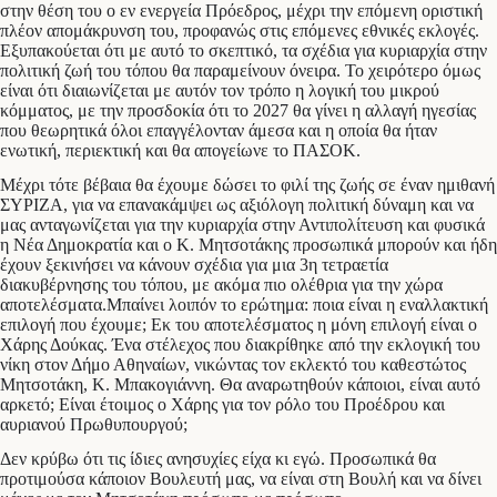
στην θέση του ο εν ενεργεία Πρόεδρος, μέχρι την επόμενη οριστική
πλέον απομάκρυνση του, προφανώς στις επόμενες εθνικές εκλογές.
Εξυπακούεται ότι με αυτό το σκεπτικό, τα σχέδια για κυριαρχία στην
πολιτική ζωή του τόπου θα παραμείνουν όνειρα. Το χειρότερο όμως
είναι ότι διαιωνίζεται με αυτόν τον τρόπο η λογική του μικρού
κόμματος, με την προσδοκία ότι το 2027 θα γίνει η αλλαγή ηγεσίας
που θεωρητικά όλοι επαγγέλονταν άμεσα και η οποία θα ήταν
ενωτική, περιεκτική και θα απογείωνε το ΠΑΣΟΚ.
Μέχρι τότε βέβαια θα έχουμε δώσει το φιλί της ζωής σε έναν ημιθανή
ΣΥΡΙΖΑ, για να επανακάμψει ως αξιόλογη πολιτική δύναμη και να
μας ανταγωνίζεται για την κυριαρχία στην Αντιπολίτευση και φυσικά
η Νέα Δημοκρατία και ο Κ. Μητσοτάκης προσωπικά μπορούν και ήδη
έχουν ξεκινήσει να κάνουν σχέδια για μια 3η τετραετία
διακυβέρνησης του τόπου, με ακόμα πιο ολέθρια για την χώρα
αποτελέσματα.Μπαίνει λοιπόν το ερώτημα: ποια είναι η εναλλακτική
επιλογή που έχουμε; Εκ του αποτελέσματος η μόνη επιλογή είναι ο
Χάρης Δούκας. Ένα στέλεχος που διακρίθηκε από την εκλογική του
νίκη στον Δήμο Αθηναίων, νικώντας τον εκλεκτό του καθεστώτος
Μητσοτάκη, Κ. Μπακογιάννη. Θα αναρωτηθούν κάποιοι, είναι αυτό
αρκετό; Είναι έτοιμος ο Χάρης για τον ρόλο του Προέδρου και
αυριανού Πρωθυπουργού;
Δεν κρύβω ότι τις ίδιες ανησυχίες είχα κι εγώ. Προσωπικά θα
προτιμούσα κάποιον Βουλευτή μας, να είναι στη Βουλή και να δίνει