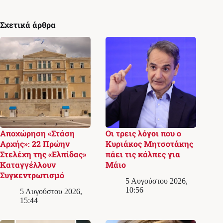
Σχετικά άρθρα
Αποχώρηση «Στάση
Οι τρεις λόγοι που ο
Αρχής»: 22 Πρώην
Κυριάκος Μητσοτάκης
Στελέχη της «Ελπίδας»
πάει τις κάλπες για
Καταγγέλλουν
Μάιο
Συγκεντρωτισμό
5 Αυγούστου 2026,
10:56
5 Αυγούστου 2026,
15:44