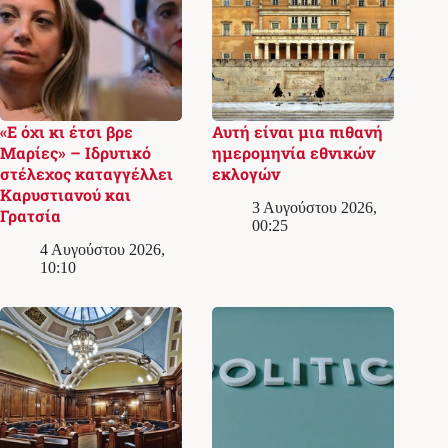
«Ε όχι κι έτσι βρε
Αυτή είναι μια πιθανή
Μαρίες» – Ιδρυτικό
ημερομηνία εθνικών
στέλεχος καταγγέλλει
εκλογών
Καρυστιανού και
3 Αυγούστου 2026,
Γρατσία
00:25
4 Αυγούστου 2026,
10:10