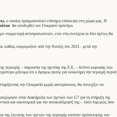
κι,
ο οποίος πραγματοποιεί επίσημη επίσκεψη στη χώρα μας. Η
ούλου
θα υποδεχθεί τον Ουκρανό πρόεδρο.
 με συμμετοχή αντιπροσωπειών, ενώ στη συνέχεια οι δύο ηγέτες θα
α, καθώς εκκρεμούσε από την Άνοιξη του 2021- μετά την
ς περιοχής – παρουσία της ηγεσίας της Ε.Ε. – δείπνο κορυφής που
χυρότερο μήνυμα ότι ο δρόμος αυτός για ολόκληρη την περιοχή περνά
τηρίζοντας την Ουκρανία χωρίς αστερίσκους, θα συνεχίζει να
οσχώρησε στην Διακήρυξη των ηγετών των G7 για τη στήριξη της
ντικά και οικονομικά για την ανοικοδόμησή της – τόσο διμερώς όσο
α της έλευσης των ηγετών της περιοχής κατόπιν πρόσκλησης του