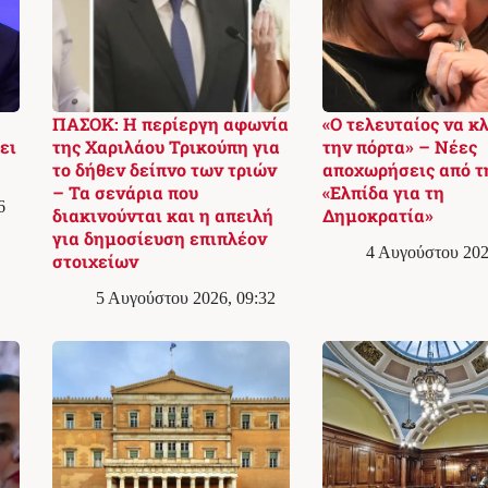
ΠΑΣΟΚ: Η περίεργη αφωνία
«Ο τελευταίος να κ
ει
της Χαριλάου Τρικούπη για
την πόρτα» – Νέες
το δήθεν δείπνο των τριών
αποχωρήσεις από τ
– Τα σενάρια που
«Ελπίδα για τη
6
διακινούνται και η απειλή
Δημοκρατία»
για δημοσίευση επιπλέον
4 Αυγούστου 202
στοιχείων
5 Αυγούστου 2026, 09:32