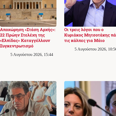
Αποχώρηση «Στάση Αρχής»:
Οι τρεις λόγοι που ο
22 Πρώην Στελέχη της
Κυριάκος Μητσοτάκης πά
«Ελπίδας» Καταγγέλλουν
τις κάλπες για Μάιο
Συγκεντρωτισμό
5 Αυγούστου 2026, 10:5
5 Αυγούστου 2026, 15:44