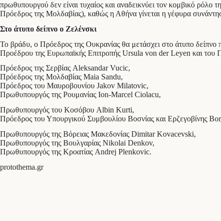
πρωθυπουργού δεν είναι τυχαίος και αναδεικνύει τον κομβικό ρόλο τ
Πρόεδρος της Μολδαβίας), καθώς η Αθήνα γίνεται η γέφυρα συνάντησή
Στο άτυπο δείπνο ο Ζελένσκι
Το βράδυ, ο Πρόεδρος της Ουκρανίας θα μετάσχει στο άτυπο δείπνο
Προέδρου της Ευρωπαϊκής Επιτροπής Ursula von der Leyen και του 
Πρόεδρος της Σερβίας Aleksandar Vucic,
Πρόεδρος της Μολδαβίας Maia Sandu,
Πρόεδρος του Μαυροβουνίου Jakov Milatovic,
Πρωθυπουργός της Ρουμανίας Ion-Marcel Ciolacu,
Πρωθυπουργός του Κοσόβου Albin Kurti,
Πρόεδρος του Υπουργικού Συμβουλίου Βοσνίας και Ερζεγοβίνης Borj
Πρωθυπουργός της Βόρειας Μακεδονίας Dimitar Kovacevski,
Πρωθυπουργός της Βουλγαρίας Nikolai Denkov,
Πρωθυπουργός της Κροατίας Andrej Plenkovic.
protothema.gr