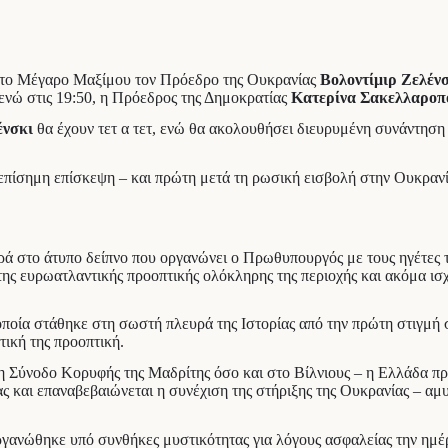
στο Μέγαρο Μαξίμου τον Πρόεδρο της Ουκρανίας
Βολοντίμιρ Ζελένσ
 ενώ στις 19:50, η Πρόεδρος της Δημοκρατίας
Κατερίνα Σακελλαροπ
ένσκι
θα έχουν τετ α τετ, ενώ θα ακολουθήσει διευρυμένη συνάντηση
επίσημη επίσκεψη – και πρώτη μετά τη ρωσική εισβολή στην Ουκρανί
ά στο άτυπο δείπνο που οργανώνει ο Πρωθυπουργός με τους ηγέτες τη
ης ευρωατλαντικής προοπτικής ολόκληρης της περιοχής και ακόμα ισ
ποία στάθηκε στη σωστή πλευρά της Ιστορίας από την πρώτη στιγμή σ
τική της προοπτική.
 Σύνοδο Κορυφής της Μαδρίτης όσο και στο Βίλνιους – η Ελλάδα πρ
 και επαναβεβαιώνεται η συνέχιση της στήριξης της Ουκρανίας – αμυ
γανώθηκε υπό συνθήκες μυστικότητας για λόγους ασφαλείας την ημέρ