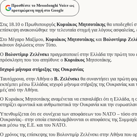
Προσθέστε το Messolonghi Voice ως
προτιμώμενη πηγή στο Google
Στις 18.10 ο Πρωθυπουργός
Κυριάκος Μητσοτάκης
θα υποδεχθεί 
επίσκεψη ανακοινώθηκε την τελευταία στιγμή για λόγους ασφαλείας,
Στο Μέγαρο Μαξίμου,
Κυριάκος Μητσοτάκης
και
Βολοντίμιρ Ζελ
κάνουν δηλώσεις στον Τύπο.
Ο
Βολοντίμιρ Ζελένσκι
πραγματοποιεί στην Ελλάδα την πρώτη του 
πρόσκληση που του απηύθυνε ο
Κυριάκος
Μητσοτάκης.
Ισχυρό μήνυμα στήριξης της Ουκρανίας
Ταυτόχρονα, στην Αθήνα ο
Β. Ζελένσκι
θα συναντήσει για πρώτη φορ
εκπέμπει μέσω Ελλάδας ισχυρό μήνυμα στήριξης της Ουκρανίας και τ
μές΄από την Αθήνα.
Ο Κυριάκος Μητσοτάκης αναμένεται να επαναλάβει ότι η Ελλάδα, η ο
στηρίζει αμυντικά και ανθρωπιστικά την Ουκρανία και την ευρωατλαν
Υπενθυμίζεται ότι σε συνέχεια των αποφάσεων του ΝΑΤΟ – τόσο στη
Ουκρανίας– στην οποία επαναλαμβάνονται οι αποφάσεις της Συμμαχίας
και μέσω της Ε.Ε. και του ΝΑΤΟ.
Ο χρόνος της επίσκεψης του Βολοντιμίρ Ζελένσκι στην Αθήνα που ορ