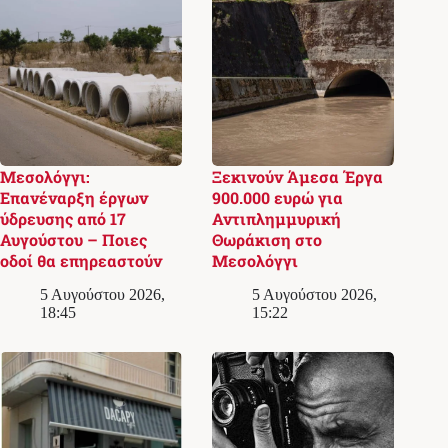
Μεσολόγγι:
Ξεκινούν Άμεσα Έργα
Επανέναρξη έργων
900.000 ευρώ για
ύδρευσης από 17
Αντιπλημμυρική
Αυγούστου – Ποιες
Θωράκιση στο
οδοί θα επηρεαστούν
Μεσολόγγι
5 Αυγούστου 2026,
5 Αυγούστου 2026,
18:45
15:22