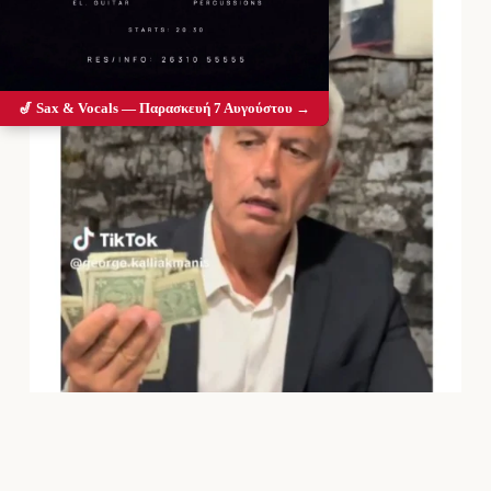
🎷 Sax & Vocals — Παρασκευή 7 Αυγούστου →