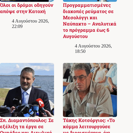
Όλοι οι δρόμοι οδηγούν
Προγραμματισμένες
απόψε στην Κατοχή
διακοπές ρεύματος σε
Μεσολόγγι και
4 Αυγούστου 2026,
Ναύπακτο – Αναλυτικά
22:09
το πρόγραμμα έως 6
Αυγούστου
4 Αυγούστου 2026,
18:50
Σπ. Διαμαντόπουλος: Σε
Τάκης Κοτσόργιος: «Το
εξέλιξη τα έργα σε
κόμμα λειτουργούσε
Οινιάδες και Αιτωλικό
με διορισμένους, όχι