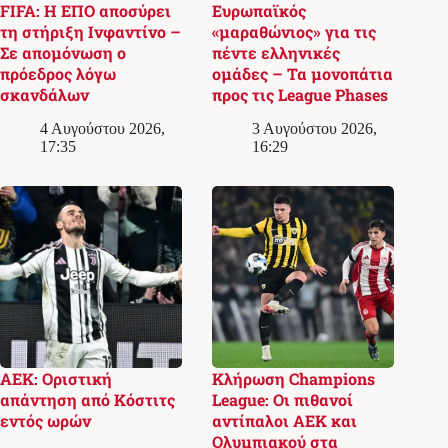
FIFA: Η ΕΠΟ αποσύρει
Ευρωπαϊκός
τη στήριξη Ινφαντίνο –
«μαραθώνιος» για τις
Σε απομόνωση ο
πέντε ελληνικές
πρόεδρος λόγω
ομάδες – Τα μονοπάτια
σκανδάλων
προς τις League Phases
4 Αυγούστου 2026,
3 Αυγούστου 2026,
17:35
16:29
ΑΕΚ: Οριστική
Κλήρωση Champions
απάντηση από Κόστιτς
League: Οι πιθανοί
εντός ωρών
αντίπαλοι ΑΕΚ και
Ολυμπιακού στα