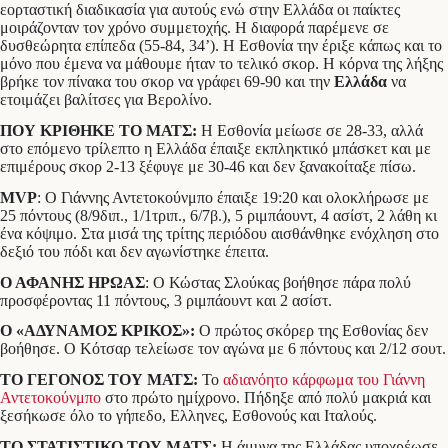
εορταστική διαδικασία για αυτούς ενώ στην Ελλάδα οι παίκτες
μοιράζονταν τον χρόνο συμμετοχής. Η διαφορά παρέμενε σε
δυσθεώρητα επίπεδα (55-84, 34’). Η Εσθονία την έριξε κάπως και το
μόνο που έμενα να μάθουμε ήταν το τελικό σκορ. Η κόρνα της λήξης
βρήκε τον πίνακα του σκορ να γράφει 69-90 και την
Ελλάδα
να
ετοιμάζει βαλίτσες για Βερολίνο.
ΠΟΥ ΚΡΙΘΗΚΕ ΤΟ ΜΑΤΣ:
Η Εσθονία μείωσε σε 28-33, αλλά
στο επόμενο τρίλεπτο η Ελλάδα έπαιξε εκπληκτικό μπάσκετ και με
επιμέρους σκορ 2-13 ξέφυγε με 30-46 και δεν ξανακοίταξε πίσω.
MVP
: Ο Γιάννης Αντετοκούνμπο έπαιξε 19:20 και ολοκλήρωσε με
25 πόντους (8/9διπ., 1/1τριπ., 6/7β.), 5 ριμπάουντ, 4 ασίστ, 2 λάθη κι
ένα κόψιμο. Στα μισά της τρίτης περιόδου αισθάνθηκε ενόχληση στο
δεξιό του πόδι και δεν αγωνίστηκε έπειτα.
Ο ΑΦΑΝΗΣ ΗΡΩΑΣ
: Ο Κώστας Σλούκας βοήθησε πάρα πολύ
προσφέροντας 11 πόντους, 3 ριμπάουντ και 2 ασίστ.
Ο «ΑΔΥΝΑΜΟΣ ΚΡΙΚΟΣ»:
Ο πρώτος σκόρερ της Εσθονίας δεν
βοήθησε. Ο Κότσαρ τελείωσε τον αγώνα με 6 πόντους και 2/12 σουτ.
ΤΟ ΓΕΓΟΝΟΣ ΤΟΥ ΜΑΤΣ:
Το
αδιανόητο κάρφωμα του Γιάννη
Αντετοκούνμπο
στο πρώτο ημίχρονο. Πήδηξε από πολύ μακριά και
ξεσήκωσε όλο το γήπεδο, Ελληνες, Εσθονούς και Ιταλούς.
ΤΟ ΣΤΑΤΙΣΤΙΚΟ ΤΟΥ ΜΑΤΣ:
Η άμυνα της Ελλάδας υποχρέωσε