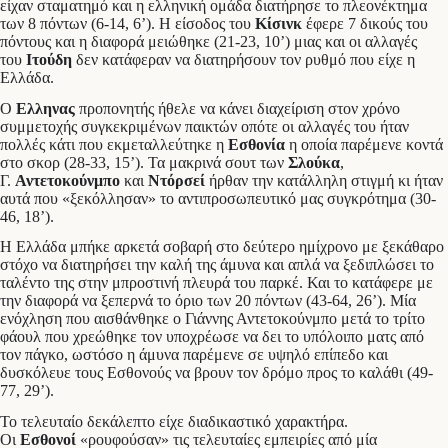
είχαν σταματημό και η ελληνική ομάδα διατήρησε το πλεονέκτημα
των 8 πόντων (6-14, 6’). Η είσοδος του
Κίσινκ
έφερε 7 δικούς του
πόντους και η διαφορά μειώθηκε (21-23, 10’) μιας και οι αλλαγές
του
Ιτούδη
δεν κατάφεραν να διατηρήσουν τον ρυθμό που είχε η
Ελλάδα.
Ο
Ελληνας
προπονητής ήθελε να κάνει διαχείριση στον χρόνο
συμμετοχής συγκεκριμένων παικτών οπότε οι αλλαγές του ήταν
πολλές κάτι που εκμεταλλεύτηκε η
Εσθονία
η οποία παρέμενε κοντά
στο σκορ (28-33, 15’). Τα μακρινά σουτ των
Σλούκα
,
Γ.
Αντετοκούνμπο
και
Ντόρσεί
ήρθαν την κατάλληλη στιγμή κι ήταν
αυτά που «ξεκόλλησαν» το αντιπροσωπευτικό μας συγκρότημα (30-
46, 18’).
Η Ελλάδα μπήκε αρκετά σοβαρή στο δεύτερο ημίχρονο με ξεκάθαρο
στόχο να διατηρήσει την καλή της άμυνα και απλά να ξεδιπλώσει το
ταλέντο της στην μπροστινή πλευρά του παρκέ. Και το κατάφερε με
την διαφορά να ξεπερνά το όριο των 20 πόντων (43-64, 26’). Μία
ενόχληση που αισθάνθηκε ο Γιάννης Αντετοκούνμπο μετά το τρίτο
φάουλ που χρεώθηκε τον υποχρέωσε να δει το υπόλοιπο ματς από
τον πάγκο, ωστόσο η άμυνα παρέμενε σε υψηλό επίπεδο και
δυσκόλευε τους Εσθονούς να βρουν τον δρόμο προς το καλάθι (49-
77, 29’).
Το τελευταίο δεκάλεπτο είχε διαδικαστικό χαρακτήρα.
Οι
Εσθονοί
«ρουφούσαν» τις τελευταίες εμπειρίες από μία