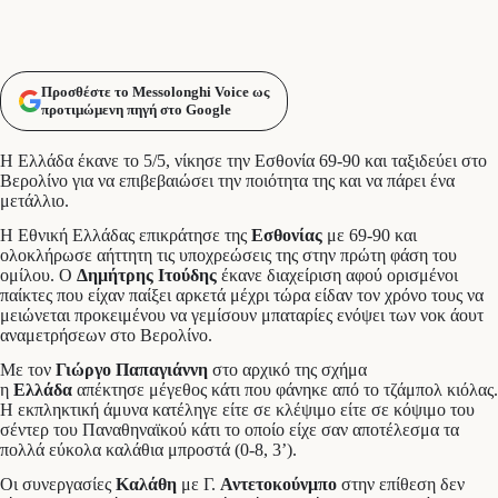
Προσθέστε το Messolonghi Voice ως
προτιμώμενη πηγή στο Google
Η Ελλάδα έκανε το 5/5, νίκησε την Εσθονία 69-90 και ταξιδεύει στο
Βερολίνο για να επιβεβαιώσει την ποιότητα της και να πάρει ένα
μετάλλιο.
Η Εθνική Ελλάδας επικράτησε της
Εσθονίας
με 69-90 και
ολοκλήρωσε αήττητη τις υποχρεώσεις της στην πρώτη φάση του
ομίλου. Ο
Δημήτρης Ιτούδης
έκανε διαχείριση αφού ορισμένοι
παίκτες που είχαν παίξει αρκετά μέχρι τώρα είδαν τον χρόνο τους να
μειώνεται προκειμένου να γεμίσουν μπαταρίες ενόψει των νοκ άουτ
αναμετρήσεων στο Βερολίνο.
Με τον
Γιώργο
Παπαγιάννη
στο αρχικό της σχήμα
η
Ελλάδα
απέκτησε μέγεθος κάτι που φάνηκε από το τζάμπολ κιόλας.
Η εκπληκτική άμυνα κατέληγε είτε σε κλέψιμο είτε σε κόψιμο του
σέντερ του Παναθηναϊκού κάτι το οποίο είχε σαν αποτέλεσμα τα
πολλά εύκολα καλάθια μπροστά (0-8, 3’).
Οι συνεργασίες
Καλάθη
με Γ.
Αντετοκούνμπο
στην επίθεση δεν