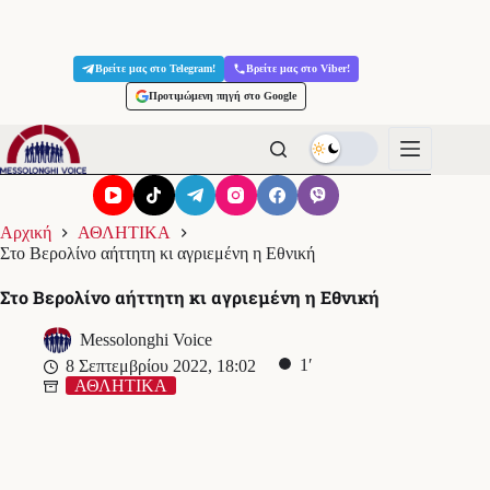
Μετάβαση
στο
Βρείτε μας στο Telegram!
Βρείτε μας στο Viber!
περιεχόμενο
Προτιμώμενη πηγή στο Google
Αρχική
ΑΘΛΗΤΙΚΑ
Στο Βερολίνο αήττητη κι αγριεμένη η Εθνική
Στο Βερολίνο αήττητη κι αγριεμένη η Εθνική
Messolonghi Voice
1′
8 Σεπτεμβρίου 2022, 18:02
ΑΘΛΗΤΙΚΑ