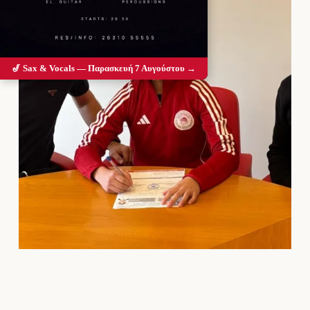
🎷 Sax & Vocals — Παρασκευή 7 Αυγούστου →