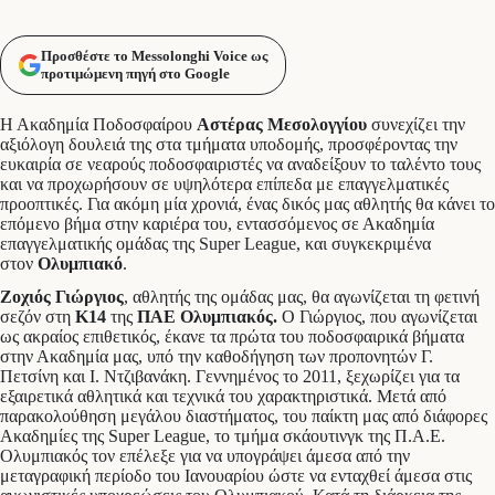
Προσθέστε το Messolonghi Voice ως
προτιμώμενη πηγή στο Google
Η Ακαδημία Ποδοσφαίρου
Αστέρας Μεσολογγίου
συνεχίζει την
αξιόλογη δουλειά της στα τμήματα υποδομής, προσφέροντας την
ευκαιρία σε νεαρούς ποδοσφαιριστές να αναδείξουν το ταλέντο τους
και να προχωρήσουν σε υψηλότερα επίπεδα με επαγγελματικές
προοπτικές. Για ακόμη μία χρονιά, ένας δικός μας αθλητής θα κάνει το
επόμενο βήμα στην καριέρα του, εντασσόμενος σε Ακαδημία
επαγγελματικής ομάδας της Super League, και συγκεκριμένα
στον
Ολυμπιακό
.
Ζοχιός Γιώργιος
, αθλητής της ομάδας μας, θα αγωνίζεται τη φετινή
σεζόν στη
Κ14
της
ΠΑΕ Ολυμπιακός.
Ο Γιώργιος, που αγωνίζεται
ως ακραίος επιθετικός, έκανε τα πρώτα του ποδοσφαιρικά βήματα
στην Ακαδημία μας, υπό την καθοδήγηση των προπονητών Γ.
Πετσίνη και Ι. Ντζιβανάκη. Γεννημένος το 2011, ξεχωρίζει για τα
εξαιρετικά αθλητικά και τεχνικά του χαρακτηριστικά. Μετά από
παρακολούθηση μεγάλου διαστήματος, του παίκτη μας από διάφορες
Ακαδημίες της Super League, το τμήμα σκάουτινγκ της Π.Α.Ε.
Ολυμπιακός τον επέλεξε για να υπογράψει άμεσα από την
μεταγραφική περίοδο του Ιανουαρίου ώστε να ενταχθεί άμεσα στις