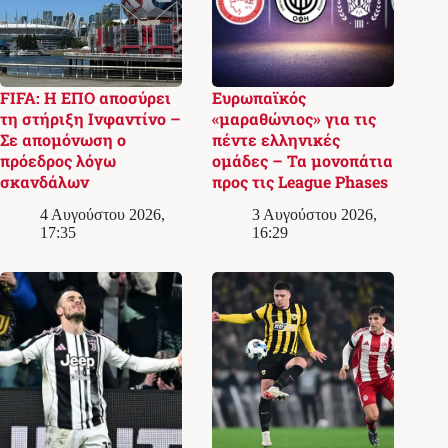
FIFA: Η ΕΠΟ αποσύρει
Ευρωπαϊκός
τη στήριξη Ινφαντίνο –
«μαραθώνιος» για τις
Σε απομόνωση ο
πέντε ελληνικές
πρόεδρος λόγω
ομάδες – Τα μονοπάτια
σκανδάλων
προς τις League Phases
4 Αυγούστου 2026,
3 Αυγούστου 2026,
17:35
16:29