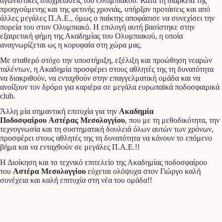
αγωνιστικές υποχρεώσεις του Ολυμπιακού. Κατά τη διάρκεια της
προηγούμενης και της φετινής χρονιάς, υπήρξαν προτάσεις και από
άλλες μεγάλες Π.Α.Ε., όμως ο παίκτης αποφάσισε να συνεχίσει την
πορεία του στον Ολυμπιακό. Η επιλογή αυτή βασίστηκε στην
εξαιρετική φήμη της Ακαδημίας του Ολυμπιακού, η οποία
αναγνωρίζεται ως η κορυφαία στη χώρα μας.
Με σταθερό στόχο την υποστήριξη, εξέλιξη και προώθηση νεαρών
ταλέντων, η Ακαδημία προσφέρει στους αθλητές της τη δυνατότητα
να διακριθούν, να ενταχθούν στην επαγγελματική ομάδα και να
ανοίξουν τον δρόμο για καριέρα σε μεγάλα ευρωπαϊκά ποδοσφαιρικά
club.
Άλλη μία σημαντική επιτυχία για την
Ακαδημία
Ποδοσφαίρου
Αστέρας Μεσολογγίου
, που με τη μεθοδικότητα, την
τεχνογνωσία και τη συστηματική δουλειά όλων αυτών των χρόνων,
προσφέρει στους αθλητές της τη δυνατότητα να κάνουν το επόμενο
βήμα και να ενταχθούν σε μεγάλες Π.Α.Ε.!!
Η Διοίκηση και το τεχνικό επιτελείο της Ακαδημίας ποδοσφαίρου
του
Αστέρα Μεσολογγίου
εύχεται ολόψυχα στον Γιώργο καλή
συνέχεια και καλή επιτυχία στη νέα του ομάδα!!