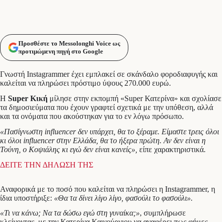
Προσθέστε το Messolonghi Voice ως
προτιμώμενη πηγή στο Google
Γνωστή Instagrammer έχει εμπλακεί σε σκάνδαλο φοροδιαφυγής και
καλείται να πληρώσει πρόστιμο ύψους 270.000 ευρώ.
Η
Super Κική
μίλησε στην εκπομπή «Super Κατερίνα» και σχολίασε
τα δημοσιεύματα που έχουν γραφτεί σχετικά με την υπόθεση, αλλά
και τα ονόματα που ακούστηκαν για το εν λόγω πρόσωπο.
«Πασίγνωστη influencer δεν υπάρχει, θα το ξέραμε. Είμαστε τρεις όλοι
κι όλοι influencer στην Ελλάδα, θα το ήξερα πρώτη. Αν δεν είναι η
Τούνη, ο Κοψιάλης κι εγώ δεν είναι κανείς»,
είπε χαρακτηριστικά.
ΔΕΙΤΕ ΤΗΝ ΔΗΛΩΣΗ ΤΗΣ
Αναφορικά με το ποσό που καλείται να πληρώσει η Instagrammer, η
ίδια υποστήριξε:
«Θα τα δίνει λίγο λίγο, φασούλι το φασούλι».
«Τι να κάνω; Να τα δώσω εγώ στη γυναίκα;»
, συμπλήρωσε
κλείνοντας, με την Κατερίνα Καινούργιου να αναφέρει πως φήμες