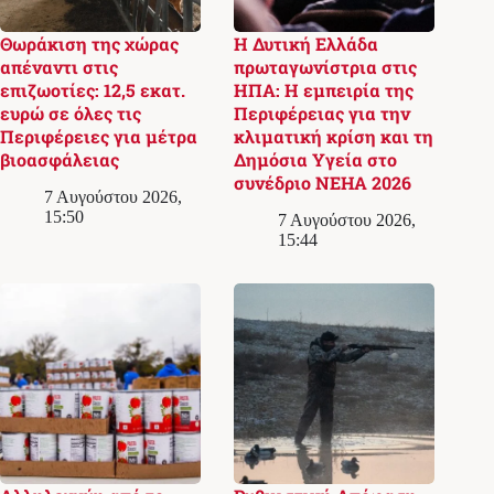
Θωράκιση της χώρας
Η Δυτική Ελλάδα
απέναντι στις
πρωταγωνίστρια στις
επιζωοτίες: 12,5 εκατ.
ΗΠΑ: Η εμπειρία της
ευρώ σε όλες τις
Περιφέρειας για την
Περιφέρειες για μέτρα
κλιματική κρίση και τη
βιοασφάλειας
Δημόσια Υγεία στο
συνέδριο NEHA 2026
7 Αυγούστου 2026,
15:50
7 Αυγούστου 2026,
15:44