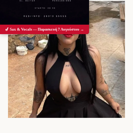
🎷 Sax & Vocals — Παρασκευή 7 Αυγούστου →