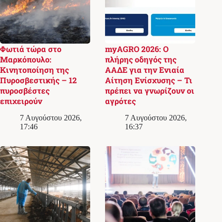
Φωτιά τώρα στο
myAGRO 2026: Ο
Μαρκόπουλο:
πλήρης οδηγός της
Κινητοποίηση της
ΑΑΔΕ για την Ενιαία
Πυροσβεστικής – 12
Αίτηση Ενίσχυσης – Τι
πυροσβέστες
πρέπει να γνωρίζουν οι
επιχειρούν
αγρότες
7 Αυγούστου 2026,
7 Αυγούστου 2026,
17:46
16:37