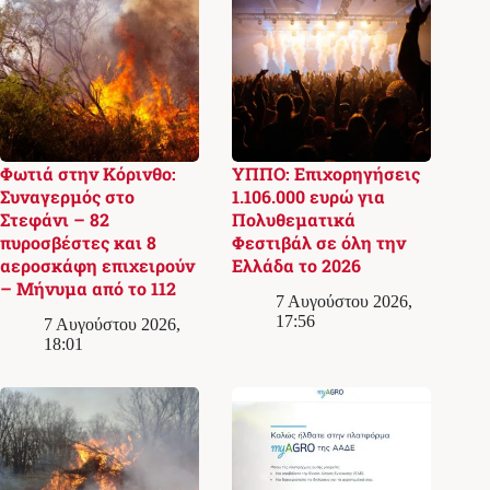
Φωτιά στην Κόρινθο:
ΥΠΠΟ: Επιχορηγήσεις
Συναγερμός στο
1.106.000 ευρώ για
Στεφάνι – 82
Πολυθεματικά
πυροσβέστες και 8
Φεστιβάλ σε όλη την
αεροσκάφη επιχειρούν
Ελλάδα το 2026
– Μήνυμα από το 112
7 Αυγούστου 2026,
17:56
7 Αυγούστου 2026,
18:01