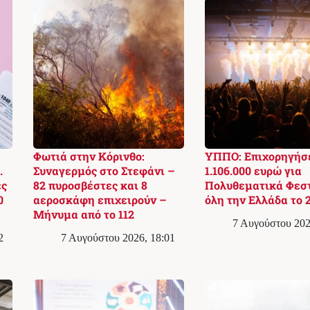
Φωτιά στην Κόρινθο:
ΥΠΠΟ: Επιχορηγήσ
.
Συναγερμός στο Στεφάνι –
1.106.000 ευρώ για
ές
82 πυροσβέστες και 8
Πολυθεματικά Φεστ
0
αεροσκάφη επιχειρούν –
όλη την Ελλάδα το 
Μήνυμα από το 112
7 Αυγούστου 202
2
7 Αυγούστου 2026, 18:01