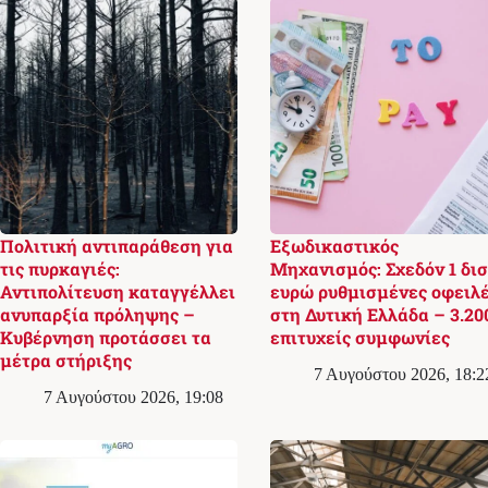
Πολιτική αντιπαράθεση για
Εξωδικαστικός
τις πυρκαγιές:
Μηχανισμός: Σχεδόν 1 δισ
Αντιπολίτευση καταγγέλλει
ευρώ ρυθμισμένες οφειλ
ανυπαρξία πρόληψης –
στη Δυτική Ελλάδα – 3.20
Κυβέρνηση προτάσσει τα
επιτυχείς συμφωνίες
μέτρα στήριξης
7 Αυγούστου 2026, 18:2
7 Αυγούστου 2026, 19:08