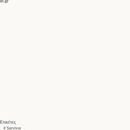
in.gr
Ετικέτες
#
Survivor