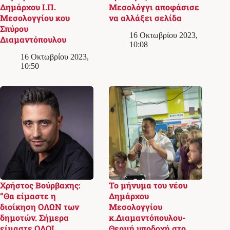
Δημάρχου Ι.Π.
Μεσολόγγι αποφάσισε
Μεσολογγίου κου
να αλλάξει σελίδα
Σπύρου
16 Οκτωβρίου 2023,
Διαμαντόπουλου
10:08
16 Οκτωβρίου 2023,
10:50
Χρήστος Βούρβαχης:
Το μήνυμα του νέου
“Θα είμαστε η
Δημάρχου
διοίκηση ΟΛΩΝ των
Μεσολογγίου
δημοτών. Σήμερα
κ.Διαμαντόπουλου-
είμαστε ΟΛΟΙ
Θερμή υποδοχή στο