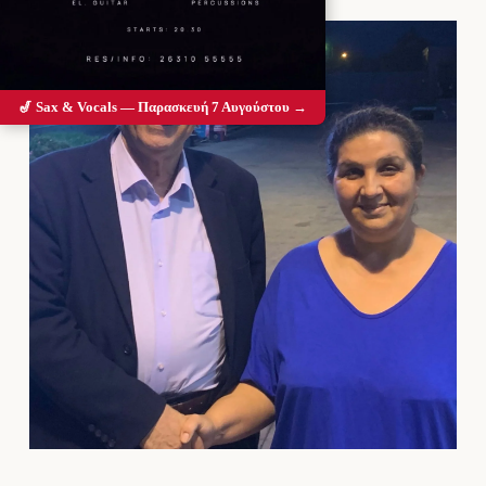
🎷 Sax & Vocals — Παρασκευή 7 Αυγούστου →