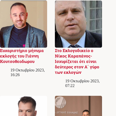
Ευχαριστήριο μήνυμα
Στο Εκλογoδικείο ο
εκλογής του Γιάννη
Νίκος Καραπάνος-
Κουτσοθεοδωρου
Ισχυρίζεται ότι είναι
δεύτερος στον Α΄ γύρο
19 Οκτωβρίου 2023,
των εκλογών
16:26
19 Οκτωβρίου 2023,
07:22