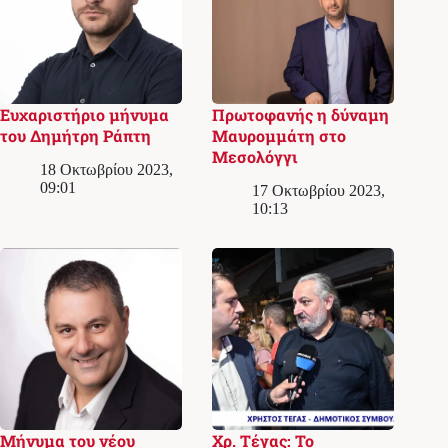
Ευχαριστήριο μήνυμα
Πρωτοφανής η δύναμη
του Δημήτρη Ράπτη
Μαυρομμάτη στο
Μεσολόγγι
18 Οκτωβρίου 2023,
09:01
17 Οκτωβρίου 2023,
10:13
Μήνυμα του νέου
Χρ. Τέγας: Το