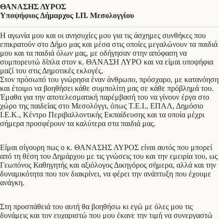
ΘΑΝΑΣΗΣ ΛΥΡΟΣ
Υποψήφιος Δήμαρχος Ι.Π. Μεσολογγίου
Η αγωνία μου και οι ανησυχίες μου για τις άσχημες συνθήκες που
επικρατούν στο Δήμο μας και μέσα στις οποίες μεγαλώνουν τα παιδιά
μου και τα παιδιά όλων μας, με οδήγησαν στην απόφαση να
συμπορευτώ δίπλα στον κ. ΘΑΝΑΣΗ ΛΥΡΟ και να είμαι υποψήφια
μαζί του στις Δημοτικές εκλογές.
Στον πρόσωπό του γνώρησα έναν άνθρωπο, πρόσχαρο, με κατανόηση
και έτοιμο να βοηθήσει κάθε συμπολίτη μας σε κάθε πρόβλημά του.
Έμαθα για την αποτελεσματική παρέμβασή του να γίνουν έργα στο
χώρο της παιδείας στο Μεσολόγγι, όπως Τ.Ε.Ι., ΕΠΑΛ, Δημόσιο
Ι.Ε.Κ., Κέντρο Περιβαλλοντικής Εκπαίδευσης και τα οποία μέχρι
σήμερα προσφέρουν τα καλύτερα στα παιδιά μας.
Είμαι σίγουρη πως ο κ. ΘΑΝΑΣΗΣ ΛΥΡΟΣ είναι αυτός που μπορεί
από τη θέση του Δημάρχου με τις γνώσεις του και την εμειρία του, ως
Γεωπόνος Καθηγητής και αξιόλογος Δικηγόρος σήμερα, αλλά και την
δυναμικότητα που τον διακρίνει, να φέρει την ανάπτυξη που έχουμε
ανάγκη.
Στη προσπάθειά του αυτή θα βοηθήσω κι εγώ με όλες μου τις
δυνάμεις και τον ευχαριστώ που μου έκανε την τιμή να συνεργαστώ