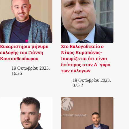
Ευχαριστήριο μήνυμα
Στο Εκλογoδικείο ο
εκλογής του Γιάννη
Νίκος Καραπάνος-
Κουτσοθεοδωρου
Ισχυρίζεται ότι είναι
δεύτερος στον Α΄ γύρο
19 Οκτωβρίου 2023,
των εκλογών
16:26
19 Οκτωβρίου 2023,
07:22