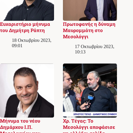
Ευχαριστήριο μήνυμα
Πρωτοφανής η δύναμη
του Δημήτρη Ράπτη
Μαυρομμάτη στο
Μεσολόγγι
18 Οκτωβρίου 2023,
09:01
17 Οκτωβρίου 2023,
10:13
Μήνυμα του νέου
Χρ. Τέγας: Το
Δημάρχου Ι.Π.
Μεσολόγγι αποφάσισε