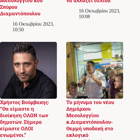
Μεσολογγίου κου
να αλλάξει σελίδα
Σπύρου
16 Οκτωβρίου 2023,
Διαμαντόπουλου
10:08
16 Οκτωβρίου 2023,
10:50
Χρήστος Βούρβαχης:
Το μήνυμα του νέου
“Θα είμαστε η
Δημάρχου
διοίκηση ΟΛΩΝ των
Μεσολογγίου
δημοτών. Σήμερα
κ.Διαμαντόπουλου-
είμαστε ΟΛΟΙ
Θερμή υποδοχή στο
ενωμένοι.”
εκλογικό