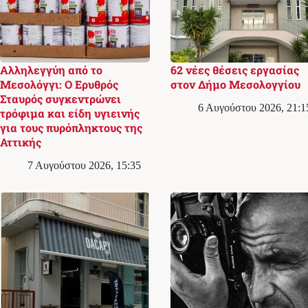
Αλληλεγγύη από το
62 νέες θέσεις εργασίας
Μεσολόγγι: Ο Ερυθρός
στον Δήμο Μεσολογγίου
Σταυρός συγκεντρώνει
6 Αυγούστου 2026, 21:1
τρόφιμα και είδη υγιεινής
για τους πυρόπληκτους της
Αττικής
7 Αυγούστου 2026, 15:35