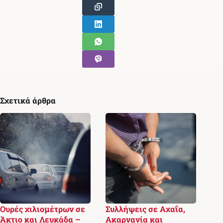
Σχετικά άρθρα
Ουρές χιλιομέτρων σε
Συλλήψεις σε Αχαΐα,
Άκτιο και Λευκάδα –
Ακαρνανία και