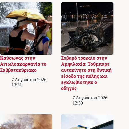
Καύσωνας στην
Σοβαρό τροχαίο στην
Αιτωλοακαρνανία το
Αμφιλοχία: Τούμπαρε
Σαββατοκύριακο
αυτοκίνητο στη δυτική
είσοδο της πόλης και
7 Αυγούστου 2026,
εγκλωβίστηκε ο
13:31
οδηγός
7 Αυγούστου 2026,
12:39