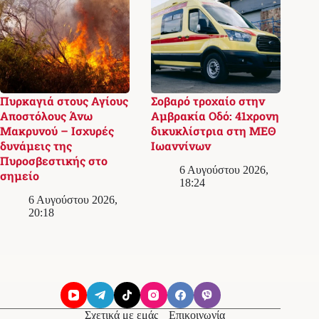
Πυρκαγιά στους Αγίους
Σοβαρό τροχαίο στην
Αποστόλους Άνω
Αμβρακία Οδό: 41χρονη
Μακρυνού – Ισχυρές
δικυκλίστρια στη ΜΕΘ
δυνάμεις της
Ιωαννίνων
Πυροσβεστικής στο
6 Αυγούστου 2026,
σημείο
18:24
6 Αυγούστου 2026,
20:18
Σχετικά με εμάς
Επικοινωνία