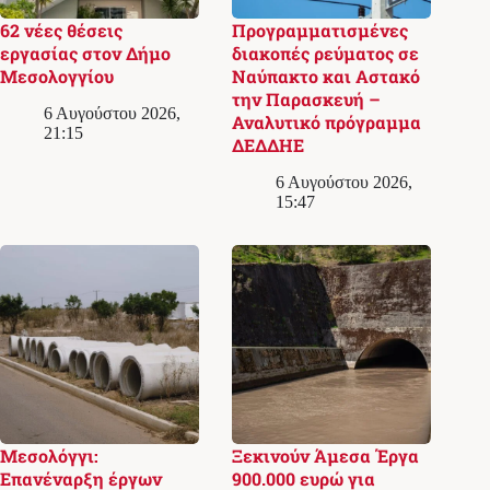
62 νέες θέσεις
Προγραμματισμένες
εργασίας στον Δήμο
διακοπές ρεύματος σε
Μεσολογγίου
Ναύπακτο και Αστακό
την Παρασκευή –
6 Αυγούστου 2026,
Αναλυτικό πρόγραμμα
21:15
ΔΕΔΔΗΕ
6 Αυγούστου 2026,
15:47
Μεσολόγγι:
Ξεκινούν Άμεσα Έργα
Επανέναρξη έργων
900.000 ευρώ για