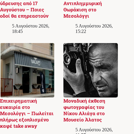
ύδρευσης από 17
Αντιπλημμυρική
Αυγούστου – Ποιες
Θωράκιση στο
οδοί θα επηρεαστούν
Μεσολόγγι
5 Αυγούστου 2026,
5 Αυγούστου 2026,
18:45
15:22
Επιχειρηματική
Μοναδική έκθεση
ευκαιρία στο
φωτογραφίας του
Μεσολόγγι – Πωλείται
Νίκου Αλιάγα στο
πλήρως εξοπλισμένο
Μουσείο Άλατος
καφέ take away
5 Αυγούστου 2026,