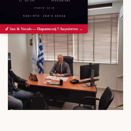
🎷 Sax & Vocals — Παρασκευή 7 Αυγούστου →