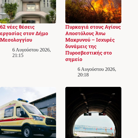
62 νέες θέσεις
Πυρκαγιά στους Αγίους
εργασίας στον Δήμο
Αποστόλους Άνω
Μεσολογγίου
Μακρυνού – Ισχυρές
δυνάμεις της
6 Αυγούστου 2026,
Πυροσβεστικής στο
21:15
σημείο
6 Αυγούστου 2026,
20:18