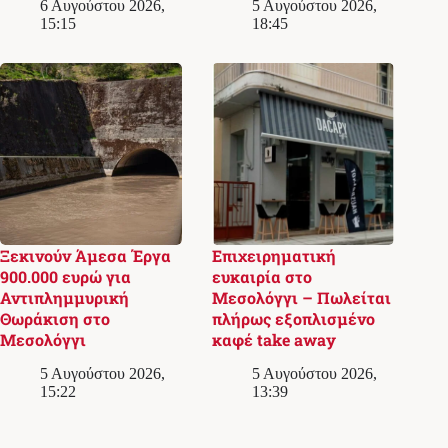
6 Αυγούστου 2026,
5 Αυγούστου 2026,
15:15
18:45
Ξεκινούν Άμεσα Έργα
Επιχειρηματική
900.000 ευρώ για
ευκαιρία στο
Αντιπλημμυρική
Μεσολόγγι – Πωλείται
Θωράκιση στο
πλήρως εξοπλισμένο
Μεσολόγγι
καφέ take away
5 Αυγούστου 2026,
5 Αυγούστου 2026,
15:22
13:39