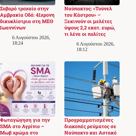
Σοβαρό τροχαίο στην
Ναύπακτος: «Τούνελ
Αμβρακία Οδό: 41χρονη
του Κάστρου» –
δικυκλίστρια στη ΜΕΘ
Ξεκινούν οι μελέτες
Ιωαννίνων
ύψους 2,2 εκατ. ευρώ,
τι λένε οι πολίτες
6 Αυγούστου 2026,
18:24
6 Αυγούστου 2026,
18:12
Φωταγώγηση για την
Προγραμματισμένες
SMA στο Αγρίνιο –
διακοπές ρεύματος σε
Μωβ χρώμα στο
Ναύπακτο και Αστακό