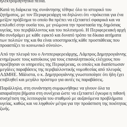
ηλεκτρομαγνητικά πεδία.
Κατά τη διάρκεια της συνάντησης τέθηκε όλο το ιστορικό του
ζητήματος, με τον Περιφερειάρχη να δηλώνει ότι «πρόκειται για ένα
μείζον πρόβλημα το οποίο θα πρέπει να εξεταστεί σφαιρικά και να
επιλυθεί στην ουσία του, με γνώμονα την προστασία της δημόσιας
υγείας, του περιβάλλοντος και του πολιτισμού. Η Περιφερειακή αρχή
θα συνδράμει με κάθε εφικτό και δυνατό τρόπο τα δίκαια αιτήματα
των πολιτών της και θα είναι υποστηρικτής κάθε προσπάθειας που
προασπίζει το κοινωνικό σύνολο».
Από την πλευρά του ο Αντιπεριφερειάρχης, Λάμπρος Δημητρογιάννης
ενημέρωσε τους κατοίκους για τους επαναληπτικούς ελέγχους που
προέβησαν οι υπηρεσίες της Περιφέρειας, οι οποίες και διαπίστωσαν
μεγάλες παραβάσεις της περιβαλλοντικής νομοθεσίας από πλευράς
ΑΔΜΗΕ. Μάλιστα, ο κ. Δημητρογιάννης γνωστοποίησε ότι ήδη έχει
επιβληθεί και μεγάλο πρόστιμο για αυτές τις παραβάσεις.
Παράλληλα, στη συνάντηση συμφωνήθηκε να γίνουν όλα τα
απαραίτητα βήματα στη συνέχεια ώστε να εξεταστεί έγκυρα η πιθανή
συσχέτιση της λειτουργία του σταθμού με αυξανόμενα προβλήματα
υγείας, καθώς και να ληφθούν μέτρα για την προάσπιση της ποιότητας
ζωής.