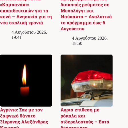
«Καμπανάκι»
διακοπές ρεύματος σε
εκπαιδευτικών για τα
Μεσολόγγι και
κενά – Ανησυχία για τη
Ναύπακτο – Αναλυτικά
νέα σχολική χρονιά
το πρόγραμμα έως 6
Αυγούστου
4 Αυγούστου 2026,
19:41
4 Αυγούστου 2026,
18:50
Αγρίνιο: Σοκ με τον
Άγρια επίθεση με
ξαφνικό θάνατο
ρόπαλα και
31χρονης Αλεξάνδρας
σιδερολοστούς – Επτά
Κουτσού
δράστες στο