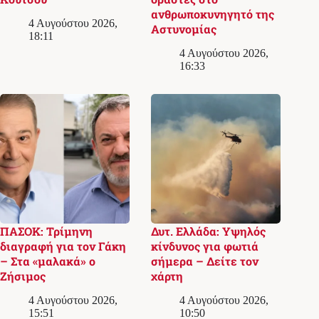
ανθρωποκυνηγητό της
4 Αυγούστου 2026,
Αστυνομίας
18:11
4 Αυγούστου 2026,
16:33
ΠΑΣΟΚ: Τρίμηνη
Δυτ. Ελλάδα: Υψηλός
διαγραφή για τον Γάκη
κίνδυνος για φωτιά
– Στα «μαλακά» ο
σήμερα – Δείτε τον
Ζήσιμος
χάρτη
4 Αυγούστου 2026,
4 Αυγούστου 2026,
15:51
10:50