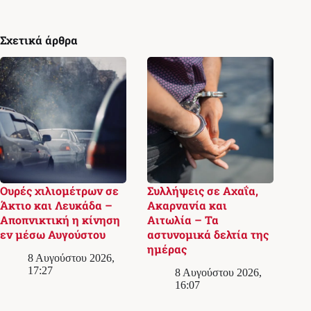
Σχετικά άρθρα
Ουρές χιλιομέτρων σε
Συλλήψεις σε Αχαΐα,
Άκτιο και Λευκάδα –
Ακαρνανία και
Αποπνικτική η κίνηση
Αιτωλία – Τα
εν μέσω Αυγούστου
αστυνομικά δελτία της
ημέρας
8 Αυγούστου 2026,
17:27
8 Αυγούστου 2026,
16:07