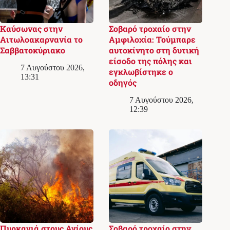
Καύσωνας στην
Σοβαρό τροχαίο στην
Αιτωλοακαρνανία το
Αμφιλοχία: Τούμπαρε
Σαββατοκύριακο
αυτοκίνητο στη δυτική
είσοδο της πόλης και
7 Αυγούστου 2026,
εγκλωβίστηκε ο
13:31
οδηγός
7 Αυγούστου 2026,
12:39
Πυρκαγιά στους Αγίους
Σοβαρό τροχαίο στην