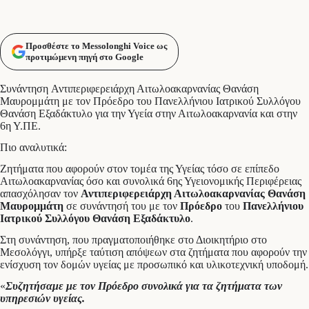
Προσθέστε το Messolonghi Voice ως
προτιμώμενη πηγή στο Google
Συνάντηση Αντιπεριφερειάρχη Αιτωλοακαρνανίας Θανάση
Μαυρομμάτη με τον Πρόεδρο του Πανελλήνιου Ιατρικού Συλλόγου
Θανάση Εξαδάκτυλο για την Υγεία στην Αιτωλοακαρνανία και στην
6η Υ.ΠΕ.
Πιο αναλυτικά:
Ζητήματα που αφορούν στον τομέα της Υγείας τόσο σε επίπεδο
Αιτωλοακαρνανίας όσο και συνολικά 6ης Υγειονομικής Περιφέρειας
απασχόλησαν τον
Αντιπεριφερειάρχη Αιτωλοακαρνανίας Θανάση
Μαυρομμάτη
σε συνάντησή του με τον
Πρόεδρο
του
Πανελλήνιου
Ιατρικού Συλλόγου Θανάση Εξαδάκτυλο
.
Στη συνάντηση, που πραγματοποιήθηκε στο Διοικητήριο στο
Μεσολόγγι, υπήρξε ταύτιση απόψεων στα ζητήματα που αφορούν την
ενίσχυση τον δομών υγείας με προσωπικό και υλικοτεχνική υποδομή.
«
Συζητήσαμε με τον Πρόεδρο συνολικά για τα ζητήματα των
υπηρεσιών υγείας.