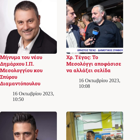
Μήνυμα του νέου
Χρ. Τέγας: Το
Δημάρχου Ι.Π.
Μεσολόγγι αποφάσισε
Μεσολογγίου κου
να αλλάξει σελίδα
Σπύρου
16 Οκτωβρίου 2023,
Διαμαντόπουλου
10:08
16 Οκτωβρίου 2023,
10:50