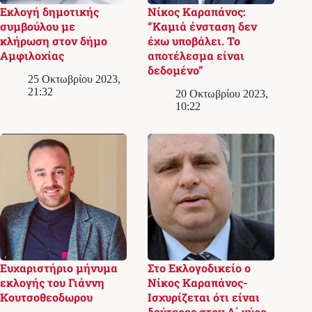
Εκλογή δημοτικής
Νίκος Καραπάνος:
συμβούλου με
“Καμιά ένσταση δεν
κλήρωση στον δήμο
έχω υποβάλει. Το
Αμφιλοχίας
αποτέλεσμα είναι
δεδομένο”
25 Οκτωβρίου 2023,
21:32
20 Οκτωβρίου 2023,
10:22
Ευχαριστήριο μήνυμα
Στο Εκλογoδικείο ο
εκλογής του Γιάννη
Νίκος Καραπάνος-
Κουτσοθεοδωρου
Ισχυρίζεται ότι είναι
δεύτερος στον Α΄ γύρο