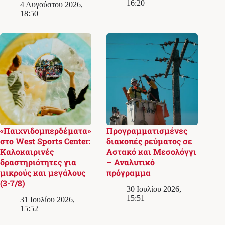
16:20
4 Αυγούστου 2026,
18:50
«Παιχνιδομπερδέματα»
Προγραμματισμένες
στο West Sports Center:
διακοπές ρεύματος σε
Καλοκαιρινές
Αστακό και Μεσολόγγι
δραστηριότητες για
– Αναλυτικό
μικρούς και μεγάλους
πρόγραμμα
(3-7/8)
30 Ιουλίου 2026,
15:51
31 Ιουλίου 2026,
15:52