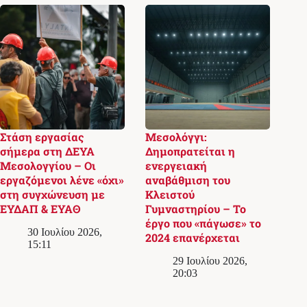
Στάση εργασίας
Μεσολόγγι:
σήμερα στη ΔΕΥΑ
Δημοπρατείται η
Μεσολογγίου – Οι
ενεργειακή
εργαζόμενοι λένε «όχι»
αναβάθμιση του
στη συγχώνευση με
Κλειστού
ΕΥΔΑΠ & ΕΥΑΘ
Γυμναστηρίου – Το
έργο που «πάγωσε» το
30 Ιουλίου 2026,
2024 επανέρχεται
15:11
29 Ιουλίου 2026,
20:03