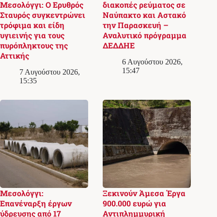
Μεσολόγγι: Ο Ερυθρός
διακοπές ρεύματος σε
Σταυρός συγκεντρώνει
Ναύπακτο και Αστακό
τρόφιμα και είδη
την Παρασκευή –
υγιεινής για τους
Αναλυτικό πρόγραμμα
πυρόπληκτους της
ΔΕΔΔΗΕ
Αττικής
6 Αυγούστου 2026,
15:47
7 Αυγούστου 2026,
15:35
Μεσολόγγι:
Ξεκινούν Άμεσα Έργα
Επανέναρξη έργων
900.000 ευρώ για
ύδρευσης από 17
Αντιπλημμυρική