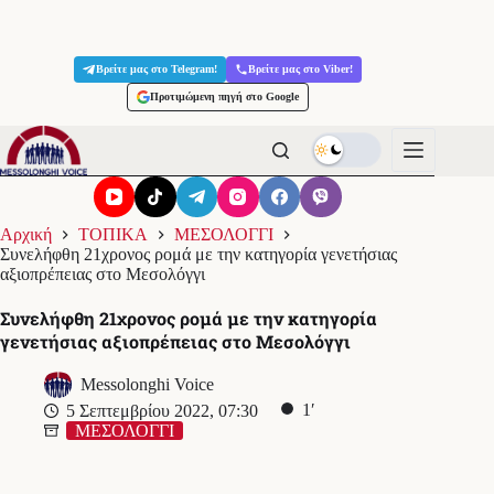
Μετάβαση
στο
Βρείτε μας στο Telegram!
Βρείτε μας στο Viber!
περιεχόμενο
Προτιμώμενη πηγή στο Google
Αρχική
ΤΟΠΙΚΑ
ΜΕΣΟΛΟΓΓΙ
Συνελήφθη 21χρονος ρομά με την κατηγορία γενετήσιας
αξιοπρέπειας στο Μεσολόγγι
Συνελήφθη 21χρονος ρομά με την κατηγορία
γενετήσιας αξιοπρέπειας στο Μεσολόγγι
Messolonghi Voice
1′
5 Σεπτεμβρίου 2022, 07:30
ΜΕΣΟΛΟΓΓΙ