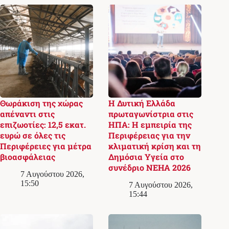
Θωράκιση της χώρας
Η Δυτική Ελλάδα
απέναντι στις
πρωταγωνίστρια στις
επιζωοτίες: 12,5 εκατ.
ΗΠΑ: Η εμπειρία της
ευρώ σε όλες τις
Περιφέρειας για την
Περιφέρειες για μέτρα
κλιματική κρίση και τη
βιοασφάλειας
Δημόσια Υγεία στο
συνέδριο NEHA 2026
7 Αυγούστου 2026,
15:50
7 Αυγούστου 2026,
15:44