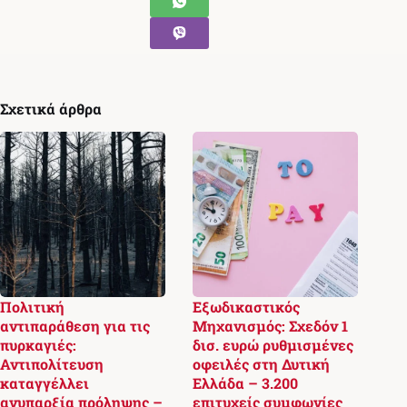
Σχετικά άρθρα
Πολιτική
Εξωδικαστικός
αντιπαράθεση για τις
Μηχανισμός: Σχεδόν 1
πυρκαγιές:
δισ. ευρώ ρυθμισμένες
Αντιπολίτευση
οφειλές στη Δυτική
καταγγέλλει
Ελλάδα – 3.200
ανυπαρξία πρόληψης –
επιτυχείς συμφωνίες