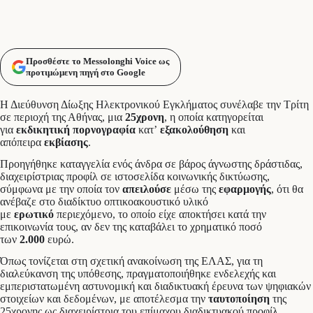
Προσθέστε το Messolonghi Voice ως
προτιμώμενη πηγή στο Google
Η Διεύθυνση Δίωξης Ηλεκτρονικού Εγκλήματος συνέλαβε την Τρίτη
σε περιοχή της Αθήνας, μια
25χρονη
, η οποία κατηγορείται
για
εκδικητική πορνογραφία
κατ’
εξακολούθηση
και
απόπειρα
εκβίασης
.
Προηγήθηκε καταγγελία ενός άνδρα σε βάρος άγνωστης δράστιδας,
διαχειρίστριας προφίλ σε ιστοσελίδα κοινωνικής δικτύωσης,
σύμφωνα με την οποία τον
απειλούσε
μέσω της
εφαρμογής
, ότι θα
ανέβαζε στο διαδίκτυο οπτικοακουστικό υλικό
με
ερωτικό
περιεχόμενο, το οποίο είχε αποκτήσει κατά την
επικοινωνία τους, αν δεν της καταβάλει το χρηματικό ποσό
των
2.000
ευρώ.
Όπως τονίζεται στη σχετική ανακοίνωση της ΕΛΑΣ, για τη
διαλεύκανση της υπόθεσης, πραγματοποιήθηκε ενδελεχής και
εμπεριστατωμένη αστυνομική και διαδικτυακή έρευνα των ψηφιακών
στοιχείων και δεδομένων, με αποτέλεσμα την
ταυτοποίηση
της
25χρονης ως διαχειρίστρια του επίμαχου διαδικτυακού προφίλ.