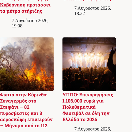
Κυβέρνηση προτάσσει
7 Αυγούστου 2026,
τα μέτρα στήριξης
18:22
7 Αυγούστου 2026,
19:08
Φωτιά στην Κόρινθο:
ΥΠΠΟ: Επιχορηγήσεις
Συναγερμός στο
1.106.000 ευρώ για
Στεφάνι – 82
Πολυθεματικά
πυροσβέστες και 8
Φεστιβάλ σε όλη την
αεροσκάφη επιχειρούν
Ελλάδα το 2026
– Μήνυμα από το 112
7 Αυγούστου 2026,