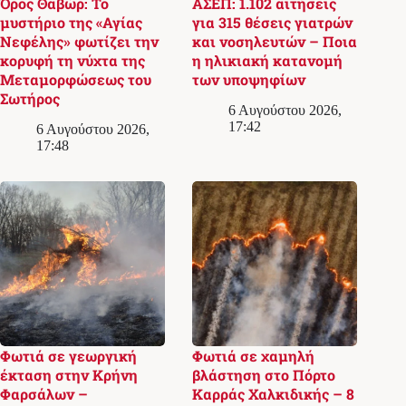
Όρος Θαβώρ: Το
ΑΣΕΠ: 1.102 αιτήσεις
μυστήριο της «Αγίας
για 315 θέσεις γιατρών
Νεφέλης» φωτίζει την
και νοσηλευτών – Ποια
κορυφή τη νύχτα της
η ηλικιακή κατανομή
Μεταμορφώσεως του
των υποψηφίων
Σωτήρος
6 Αυγούστου 2026,
17:42
6 Αυγούστου 2026,
17:48
Φωτιά σε γεωργική
Φωτιά σε χαμηλή
έκταση στην Κρήνη
βλάστηση στο Πόρτο
Φαρσάλων –
Καρράς Χαλκιδικής – 8