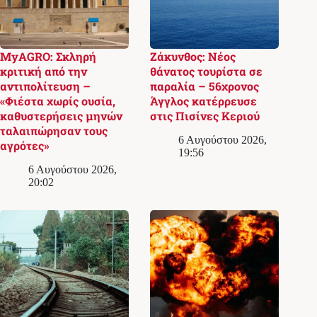
MyAGRO: Σκληρή
Ζάκυνθος: Νέος
κριτική από την
θάνατος τουρίστα σε
αντιπολίτευση –
παραλία – 56χρονος
«Φιέστα χωρίς ουσία,
Άγγλος κατέρρευσε
καθυστερήσεις μηνών
στις Πισίνες Κεριού
ταλαιπώρησαν τους
6 Αυγούστου 2026,
αγρότες»
19:56
6 Αυγούστου 2026,
20:02