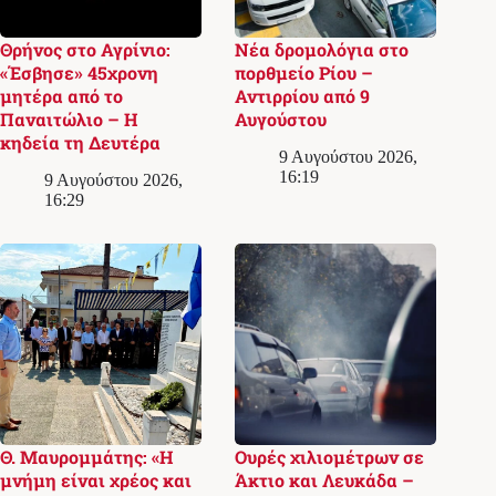
Θρήνος στο Αγρίνιο:
Νέα δρομολόγια στο
«Έσβησε» 45χρονη
πορθμείο Ρίου –
μητέρα από το
Αντιρρίου από 9
Παναιτώλιο – Η
Αυγούστου
κηδεία τη Δευτέρα
9 Αυγούστου 2026,
16:19
9 Αυγούστου 2026,
16:29
Θ. Μαυρομμάτης: «Η
Ουρές χιλιομέτρων σε
μνήμη είναι χρέος και
Άκτιο και Λευκάδα –