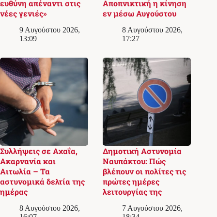
ευθύνη απέναντι στις
Αποπνικτική η κίνηση
νέες γενιές»
εν μέσω Αυγούστου
9 Αυγούστου 2026,
8 Αυγούστου 2026,
13:09
17:27
Συλλήψεις σε Αχαΐα,
Δημοτική Αστυνομία
Ακαρνανία και
Ναυπάκτου: Πώς
Αιτωλία – Τα
βλέπουν οι πολίτες τις
αστυνομικά δελτία της
πρώτες ημέρες
ημέρας
λειτουργίας της
8 Αυγούστου 2026,
7 Αυγούστου 2026,
16:07
18:34