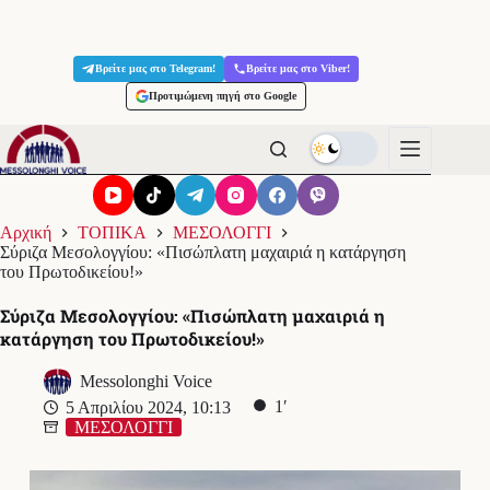
Μετάβαση
στο
Βρείτε μας στο Telegram!
Βρείτε μας στο Viber!
περιεχόμενο
Προτιμώμενη πηγή στο Google
Αρχική
ΤΟΠΙΚΑ
ΜΕΣΟΛΟΓΓΙ
Σύριζα Μεσολογγίου: «Πισώπλατη μαχαιριά η κατάργηση
του Πρωτοδικείου!»
Σύριζα Μεσολογγίου: «Πισώπλατη μαχαιριά η
κατάργηση του Πρωτοδικείου!»
Messolonghi Voice
1′
5 Απριλίου 2024, 10:13
ΜΕΣΟΛΟΓΓΙ