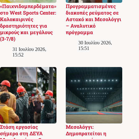
«Παιχνιδομπερδέματα»
Προγραμματισμένες
στο West Sports Center:
διακοπές ρεύματος σε
Καλοκαιρινές
Αστακό και Μεσολόγγι
δραστηριότητες για
– Αναλυτικό
μικρούς και μεγάλους
πρόγραμμα
(3-7/8)
30 Ιουλίου 2026,
15:51
31 Ιουλίου 2026,
15:52
Στάση εργασίας
Μεσολόγγι:
σήμερα στη ΔΕΥΑ
Δημοπρατείται η