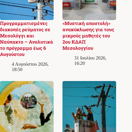
Προγραμματισμένες
«Μυστική αποστολή»
διακοπές ρεύματος σε
ανακύκλωσης για τους
Μεσολόγγι και
μικρούς μαθητές του
Ναύπακτο – Αναλυτικά
2ου ΚΔΑΠ
το πρόγραμμα έως 6
Μεσολογγίου
Αυγούστου
31 Ιουλίου 2026,
16:20
4 Αυγούστου 2026,
18:50