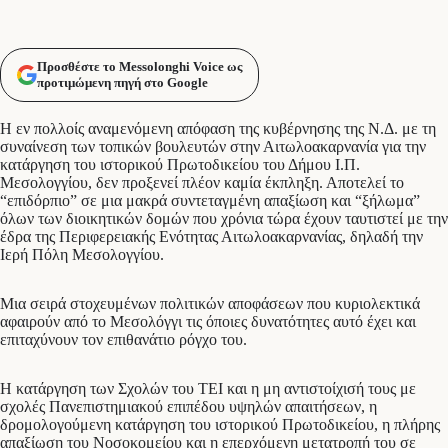
Προσθέστε το Messolonghi Voice ως
προτιμώμενη πηγή στο Google
Η εν πολλοίς αναμενόμενη απόφαση της κυβέρνησης της Ν.Δ. με τη
συναίνεση των τοπικών βουλευτών στην Αιτωλοακαρνανία για την
κατάργηση του ιστορικού Πρωτοδικείου του Δήμου Ι.Π.
Μεσολογγίου, δεν προξενεί πλέον καμία έκπληξη. Αποτελεί το
“επιδόρπιο” σε μια μακρά συντεταγμένη απαξίωση και “ξήλωμα”
όλων των διοικητικών δομών που χρόνια τώρα έχουν ταυτιστεί με την
έδρα της Περιφερειακής Ενότητας Αιτωλοακαρνανίας, δηλαδή την
Ιερή Πόλη Μεσολογγίου.
Μια σειρά στοχευμένων πολιτικών αποφάσεων που κυριολεκτικά
αφαιρούν από το Μεσολόγγι τις όποιες δυνατότητες αυτό έχει και
επιταχύνουν τον επιθανάτιο ρόγχο του.
Η κατάργηση των Σχολών του ΤΕΙ και η μη αντιστοίχισή τους με
σχολές Πανεπιστημιακού επιπέδου υψηλών απαιτήσεων, η
δρομολογούμενη κατάργηση του ιστορικού Πρωτοδικείου, η πλήρης
απαξίωση του Νοσοκομείου και η επερχόμενη μετατροπή του σε