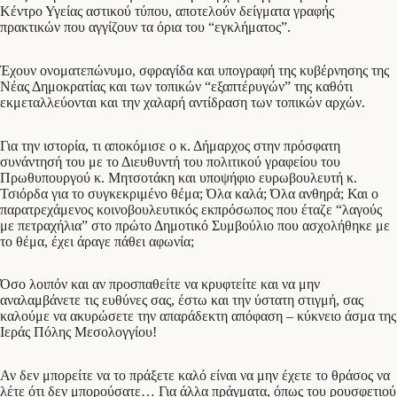
Κέντρο Υγείας αστικού τύπου, αποτελούν δείγματα γραφής
πρακτικών που αγγίζουν τα όρια του “εγκλήματος”.
Έχουν ονοματεπώνυμο, σφραγίδα και υπογραφή της κυβέρνησης της
Νέας Δημοκρατίας και των τοπικών “εξαπτέρυγών” της καθότι
εκμεταλλεύονται και την χαλαρή αντίδραση των τοπικών αρχών.
Για την ιστορία, τι αποκόμισε ο κ. Δήμαρχος στην πρόσφατη
συνάντησή του με το Διευθυντή του πολιτικού γραφείου του
Πρωθυπουργού κ. Μητσοτάκη και υποψήφιο ευρωβουλευτή κ.
Τσιόρδα για το συγκεκριμένο θέμα; Όλα καλά; Όλα ανθηρά; Και ο
παρατρεχάμενος κοινοβουλευτικός εκπρόσωπος που έταζε “λαγούς
με πετραχήλια” στο πρώτο Δημοτικό Συμβούλιο που ασχολήθηκε με
το θέμα, έχει άραγε πάθει αφωνία;
Όσο λοιπόν και αν προσπαθείτε να κρυφτείτε και να μην
αναλαμβάνετε τις ευθύνες σας, έστω και την ύστατη στιγμή, σας
καλούμε να ακυρώσετε την απαράδεκτη απόφαση – κύκνειο άσμα της
Ιεράς Πόλης Μεσολογγίου!
Αν δεν μπορείτε να το πράξετε καλό είναι να μην έχετε το θράσος να
λέτε ότι δεν μπορούσατε… Για άλλα πράγματα, όπως του ρουσφετιού