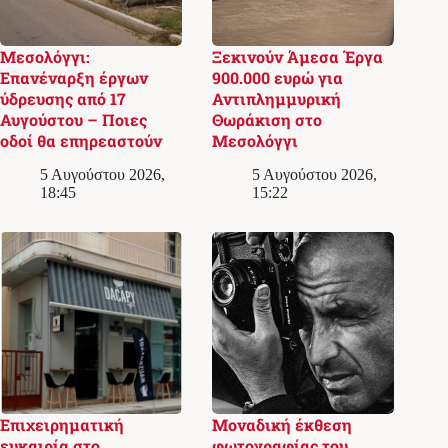
Μεσολόγγι:
Ξεκινούν Άμεσα Έργα
Επανέναρξη έργων
900.000 ευρώ για
ύδρευσης από 17
Αντιπλημμυρική
Αυγούστου – Ποιες
Θωράκιση στο
οδοί θα επηρεαστούν
Μεσολόγγι
5 Αυγούστου 2026,
5 Αυγούστου 2026,
18:45
15:22
Επιχειρηματική
Μοναδική έκθεση
ευκαιρία στο
φωτογραφίας του