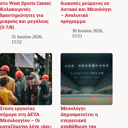
στο West Sports Center:
διακοπές ρεύματος σε
Καλοκαιρινές
Αστακό και Μεσολόγγι
δραστηριότητες για
– Αναλυτικό
μικρούς και μεγάλους
πρόγραμμα
(3-7/8)
30 Ιουλίου 2026,
15:51
31 Ιουλίου 2026,
15:52
Στάση εργασίας
Μεσολόγγι:
σήμερα στη ΔΕΥΑ
Δημοπρατείται η
Μεσολογγίου – Οι
ενεργειακή
εργαζόμενοι λένε «όχι»
αναβάθμιση του