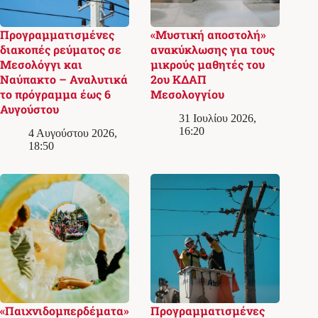
Προγραμματισμένες
«Μυστική αποστολή»
διακοπές ρεύματος σε
ανακύκλωσης για τους
Μεσολόγγι και
μικρούς μαθητές του
Ναύπακτο – Αναλυτικά
2ου ΚΔΑΠ
το πρόγραμμα έως 6
Μεσολογγίου
Αυγούστου
31 Ιουλίου 2026,
16:20
4 Αυγούστου 2026,
18:50
«Παιχνιδομπερδέματα»
Προγραμματισμένες