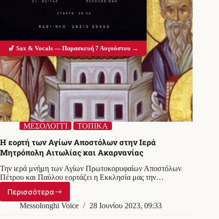
🎷 Sax & Vocals — Παρασκευή 7 Αυγούστου →
ΜΕΣΟΛΟΓΓΙ
ΤΟΠΙΚΑ
Η εορτή των Αγίων Αποστόλων στην Ιερά
Μητρόπολη Αιτωλίας και Ακαρνανίας
Την ιερά μνήμη των Αγίων Πρωτοκορυφαίων Αποστόλων
Πέτρου και Παύλου εορτάζει η Εκκλησία μας την…
Περισσότερα
Η
εορτή
Messolonghi Voice
28 Ιουνίου 2023, 09:33
των