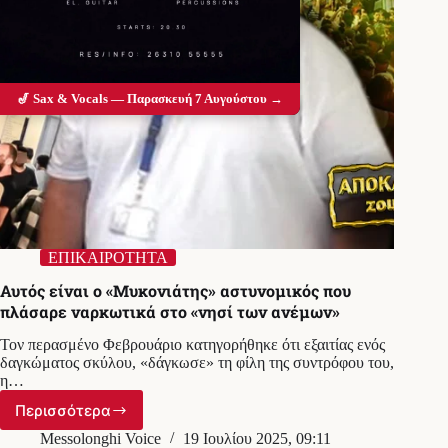
🎷 Sax & Vocals — Παρασκευή 7 Αυγούστου →
ΕΠΙΚΑΙΡΟΤΗΤΑ
Αυτός είναι ο «Μυκονιάτης» αστυνομικός που
πλάσαρε ναρκωτικά στο «νησί των ανέμων»
Τον περασμένο Φεβρουάριο κατηγορήθηκε ότι εξαιτίας ενός
δαγκώματος σκύλου, «δάγκωσε» τη φίλη της συντρόφου του,
η…
Περισσότερα
Αυτός
είναι
Messolonghi Voice
19 Ιουλίου 2025, 09:11