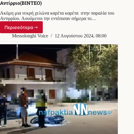
Αντίρριο(BINTEO)
Ακόμη μια νεκρή χελώνα καρέτα καρέτα στην παραλία του
Αντιρρίου. Λουόμενοι την εντόπισαν σήμερα το…
Περισσότερα
Νεκρή
χελώνα
Messolonghi Voice
12 Αυγούστου 2024, 08:00
καρέτα
καρέτα
στο
Αντίρριο(BINTEO)