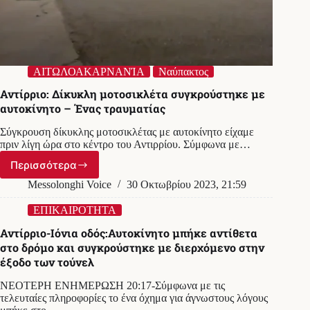
ΑΙΤΩΛΟΑΚΑΡΝΑΝΊΑ
Ναύπακτος
Αντίρριο: Δίκυκλη μοτοσικλέτα συγκρούστηκε με
αυτοκίνητο – Ένας τραυματίας
Σύγκρουση δίκυκλης μοτοσικλέτας με αυτοκίνητο είχαμε
πριν λίγη ώρα στο κέντρο του Αντιρρίου. Σύμφωνα με…
Περισσότερα
Αντίρριο:
Δίκυκλη
Messolonghi Voice
30 Οκτωβρίου 2023, 21:59
μοτοσικλέτα
συγκρούστηκε
ΕΠΙΚΑΙΡΟΤΗΤΑ
με
Αντίρριο-Ιόνια οδός:Αυτοκίνητο μπήκε αντίθετα
αυτοκίνητο
στο δρόμο και συγκρούστηκε με διερχόμενο στην
–
έξοδο των τούνελ
Ένας
τραυματίας
ΝΕΟΤΕΡΗ ΕΝΗΜΕΡΩΣΗ 20:17-Σύμφωνα με τις
τελευταίες πληροφορίες το ένα όχημα για άγνωστους λόγους