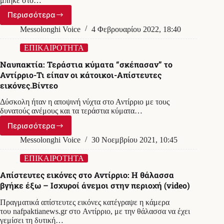
μπήκε στο…
Περισσότερα
Αντίρριο-
Ιόνια
Messolonghi Voice
4 Φεβρουαρίου 2022, 18:40
οδός:Αυτοκίνητο
μπήκε
ΕΠΙΚΑΙΡΟΤΗΤΑ
αντίθετα
Ναυπακτία: Τεράστια κύματα “σκέπασαν” το
στο
Αντίρριο-Τι είπαν οι κάτοικοι-Απίστευτες
δρόμο
εικόνες.Βίντεο
και
συγκρούστηκε
Δύσκολη ήταν η αποψινή νύχτα στο Αντίρριο με τους
με
δυνατούς ανέμους και τα τεράστια κύματα…
διερχόμενο
στην
Περισσότερα
Ναυπακτία:
έξοδο
Τεράστια
Messolonghi Voice
30 Νοεμβρίου 2021, 10:45
των
κύματα
τούνελ
“σκέπασαν”
ΕΠΙΚΑΙΡΟΤΗΤΑ
το
Aπίστευτες εικόνες στο Αντίρριο: Η θάλασσα
Αντίρριο-
βγήκε έξω – Ισχυροί άνεμοι στην περιοχή (video)
Τι
είπαν
Πραγματικά απίστευτες εικόνες κατέγραψε η κάμερα
οι
του nafpaktianews.gr στο Αντίρριο, με την θάλασσα να έχει
κάτοικοι-
γεμίσει τη δυτική…