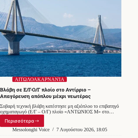
ΑΙΤΩΛΟΑΚΑΡΝΑΝΊΑ
Βλάβη σε Ε/Γ-Ο/Γ πλοίο στο Αντίρριο –
Απαγόρευση απόπλου μέχρι νεωτέρας
Σοβαρή τεχνική βλάβη κατέστησε μη αξιόπλοο το επιβατηγό
οχηματαγωγό (Ε/Γ – Ο/Γ) πλοίο «ΑΝΤΩΝΙΟΣ Μ» στο…
Περισσότερα
Βλάβη
σε
Messolonghi Voice
7 Αυγούστου 2026, 18:05
Ε/