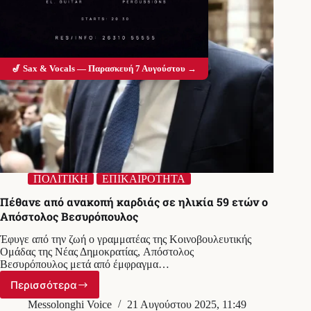
🎷 Sax & Vocals — Παρασκευή 7 Αυγούστου →
ΠΟΛΙΤΙΚΗ
ΕΠΙΚΑΙΡΟΤΗΤΑ
Πέθανε από ανακοπή καρδιάς σε ηλικία 59 ετών ο
Απόστολος Βεσυρόπουλος
Έφυγε από την ζωή ο γραμματέας της Κοινοβουλευτικής
Ομάδας της Νέας Δημοκρατίας, Απόστολος
Βεσυρόπουλος μετά από έμφραγμα…
Περισσότερα
Πέθανε
από
Messolonghi Voice
21 Αυγούστου 2025, 11:49