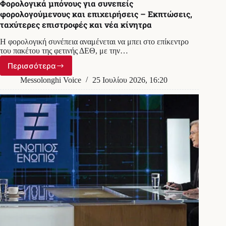
Φορολογικά μπόνους για συνεπείς
φορολογούμενους και επιχειρήσεις – Εκπτώσεις,
ταχύτερες επιστροφές και νέα κίνητρα
Η φορολογική συνέπεια αναμένεται να μπει στο επίκεντρο
του πακέτου της φετινής ΔΕΘ, με την…
Περισσότερα
Φορολογικά
μπόνους
Messolonghi Voice
25 Ιουλίου 2026, 16:20
για
συνεπείς
φορολογούμενους
και
επιχειρήσεις
–
Εκπτώσεις,
ταχύτερες
επιστροφές
και
νέα
κίνητρα