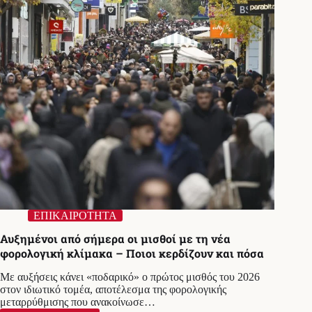
επιστροφή
13ου-14ου
μισθού
δεν
είναι
αυτή
τη
στιγμή
στους
σκοπούς
μας
ΕΠΙΚΑΙΡΟΤΗΤΑ
Αυξημένοι από σήμερα οι μισθοί με τη νέα
φορολογική κλίμακα – Ποιοι κερδίζουν και πόσα
Με αυξήσεις κάνει «ποδαρικό» ο πρώτος μισθός του 2026
στον ιδιωτικό τομέα, αποτέλεσμα της φορολογικής
μεταρρύθμισης που ανακοίνωσε…