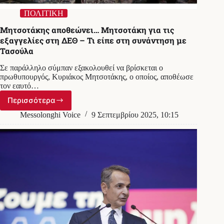
ΠΟΛΙΤΙΚΗ
Μητσοτάκης αποθεώνει… Μητσοτάκη για τις
εξαγγελίες στη ΔΕΘ – Τι είπε στη συνάντηση με
Τασούλα
Σε παράλληλο σύμπαν εξακολουθεί να βρίσκεται ο
πρωθυπουργός, Κυριάκος Μητσοτάκης, ο οποίος, αποθέωσε
τον εαυτό…
Περισσότερα
Μητσοτάκης
αποθεώνει…
Messolonghi Voice
9 Σεπτεμβρίου 2025, 10:15
Μητσοτάκη
για
τις
εξαγγελίες
στη
ΔΕΘ
–
Τι
είπε
στη
συνάντηση