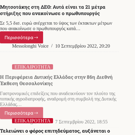
Μητσοτάκης στη ΔΕΘ: Αυτά είναι τα 21 μέτρα
Έλληνες,
στήριξης που ανακοίνωσε ο πρωθυπουργός
έκτακτο
επίδομα
Σε 5,5 δισ. ευρώ ανέρχεται το ύψος των έκτακτων μέτρων
€250
που ανακοίνωσε ο πρωθυπουργός κατά…
–
Ποιους
Περισσότερα
Μητσοτάκης
αφορά
στη
Messolonghi Voice
10 Σεπτεμβρίου 2022, 20:20
ΔΕΘ:
Αυτά
ΕΠΙΚΑΙΡΟΤΗΤΑ
είναι
Η Περιφέρεια Δυτικής Ελλάδας στην 86η Διεθνή
τα
Έκθεση Θεσσαλονίκης
21
μέτρα
Γαστρονομικές επιδείξεις που αναδεικνύουν τον πλούτο της
στήριξης
τοπικής αγροδιατροφής, αναδρομή στη συμβολή της Δυτικής
που
Ελλάδας…
ανακοίνωσε
ο
Περισσότερα
Η
πρωθυπουργός
Περιφέρεια
Messolonghi Voice
7 Σεπτεμβρίου 2022, 18:55
Δυτικής
Ελλάδας
ΕΠΙΚΑΙΡΟΤΗΤΑ
στην
Τελειώνει ο φόρος επιτηδεύματος, αυξάνεται ο
86η