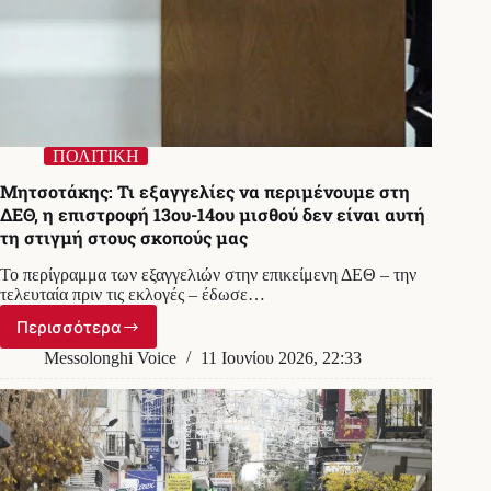
ΠΟΛΙΤΙΚΗ
Μητσοτάκης: Τι εξαγγελίες να περιμένουμε στη
ΔΕΘ, η επιστροφή 13ου-14ου μισθού δεν είναι αυτή
τη στιγμή στους σκοπούς μας
Το περίγραμμα των εξαγγελιών στην επικείμενη ΔΕΘ – την
τελευταία πριν τις εκλογές – έδωσε…
Περισσότερα
Μητσοτάκης:
Τι
Messolonghi Voice
11 Ιουνίου 2026, 22:33
εξαγγελίες
να
περιμένουμε
στη
ΔΕΘ,
η