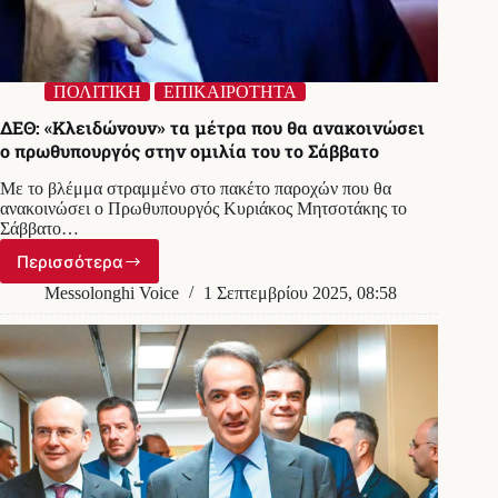
ΠΟΛΙΤΙΚΗ
ΕΠΙΚΑΙΡΟΤΗΤΑ
ΔΕΘ: «Κλειδώνουν» τα μέτρα που θα ανακοινώσει
ο πρωθυπουργός στην ομιλία του το Σάββατο
Με το βλέμμα στραμμένο στο πακέτο παροχών που θα
ανακοινώσει ο Πρωθυπουργός Κυριάκος Μητσοτάκης το
Σάββατο…
Περισσότερα
ΔΕΘ:
«Κλειδώνουν»
Messolonghi Voice
1 Σεπτεμβρίου 2025, 08:58
τα
μέτρα
που
θα
ανακοινώσει
ο
πρωθυπουργός
στην
ομιλία