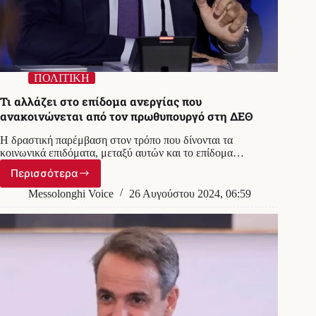
ΠΟΛΙΤΙΚΗ
Τι αλλάζει στο επίδομα ανεργίας που
ανακοινώνεται από τον πρωθυπουργό στη ΔΕΘ
Η δραστική παρέμβαση στον τρόπο που δίνονται τα
κοινωνικά επιδόματα, μεταξύ αυτών και το επίδομα…
Περισσότερα
Τι
αλλάζει
Messolonghi Voice
26 Αυγούστου 2024, 06:59
στο
επίδομα
ανεργίας
που
ανακοινώνεται
από
τον
πρωθυπουργό
στη