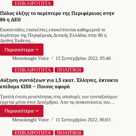
ο
ΕΠΙΚΑΙΡΟΤΗΤΑ
Μητσοτάκης,
Πόλος έλξης το περίπτερο της Περιφέρειας στην
ακυρώθηκαν
86 η ΔΕΘ
ομιλία
και
Εκατοντάδες επισκέπτες επισκέπτονται καθημερινά το
συνέντευξη
περίπτερο της Περιφέρειας Δυτικής Ελλάδας στην 86 η
Διεθνή Έκθεση…
Περισσότερα
Πόλος
έλξης
Messolonghi Voice
15 Σεπτεμβρίου 2022, 05:46
το
περίπτερο
ΕΠΙΚΑΙΡΟΤΗΤΑ
ΠΟΛΙΤΙΚΗ
της
Αύξηση συντάξεων για 1,5 εκατ. Έλληνες, έκτακτο
Περιφέρειας
επίδομα €250 – Ποιους αφορά
στην
86
Τριπλή ένεση ρευστότητας στις αποδοχές των συνταξιούχων
η
έρχεται μέσα στον Δεκέμβριο. Απο τις ανακοινώσεις του…
ΔΕΘ
Περισσότερα
Αύξηση
συντάξεων
Messolonghi Voice
11 Σεπτεμβρίου 2022, 06:03
για
1,5
ΕΠΙΚΑΙΡΟΤΗΤΑ
ΠΟΛΙΤΙΚΗ
εκατ.