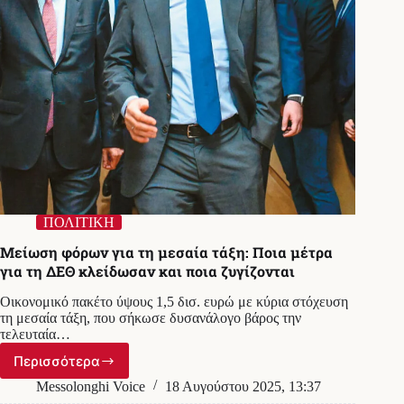
του
το
Σάββατο
ΠΟΛΙΤΙΚΗ
Μείωση φόρων για τη μεσαία τάξη: Ποια μέτρα
για τη ΔΕΘ κλείδωσαν και ποια ζυγίζονται
Οικονομικό πακέτο ύψους 1,5 δισ. ευρώ με κύρια στόχευση
τη μεσαία τάξη, που σήκωσε δυσανάλογο βάρος την
τελευταία…
Περισσότερα
Μείωση
φόρων
Messolonghi Voice
18 Αυγούστου 2025, 13:37
για