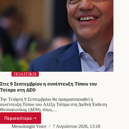
ΠΟΛΙΤΙΚΗ
Στις 9 Σεπτεμβρίου η συνέντευξη Τύπου του
Τσίπρα στη ΔΕΘ
Την Τετάρτη 9 Σεπτεμβρίου θα πραγματοποιηθεί η
συνέντευξη Τύπου του Αλέξη Τσίπρα στη Διεθνή Έκθεση
Θεσσαλονίκης (ΔΕΘ), όπως…
Περισσότερα
Στις
9
Messolonghi Voice
7 Αυγούστου 2026, 13:18