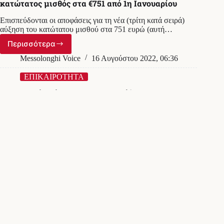
κατώτατος μισθός στα €751 από 1η Ιανουαρίου
Διεθνή
Έκθεση
Επισπεύδονται οι αποφάσεις για τη νέα (τρίτη κατά σειρά)
Θεσσαλονίκης
αύξηση του κατώτατου μισθού στα 751 ευρώ (αυτή…
Περισσότερα
Τελειώνει
ο
Messolonghi Voice
16 Αυγούστου 2022, 06:36
φόρος
επιτηδεύματος,
ΕΠΙΚΑΙΡΟΤΗΤΑ
αυξάνεται
Θεσσαλονίκη: Ένταση και επεισόδιο με
ο
αλλοδαπούς στον Αστερόκοσμο στη ΔΕΘ
κατώτατος
μισθός
Επεισόδιο προκάλεσε ομάδα αλλοδαπών που επιχείρησαν να
στα
μπουν στο χριστουγεννιάτικο θεματικό πάρκο
€751
της ΔΕΘ, χωρίς να πληρώσουν το ανάλογο…
από
1η
Περισσότερα
Θεσσαλονίκη:
Ιανουαρίου
Ένταση
Messolonghi Voice
28 Δεκεμβρίου 2021, 05:56
και
επεισόδιο
με
αλλοδαπούς
στον
Αστερόκοσμο