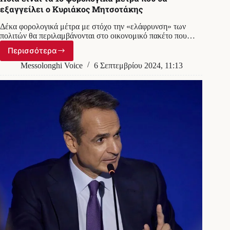
εξαγγείλει ο Κυριάκος Μητσοτάκης
Δέκα φορολογικά μέτρα με στόχο την «ελάφρυνση» των
πολιτών θα περιλαμβάνονται στο οικονομικό πακέτο που…
Περισσότερα
Ποια
είναι
Messolonghi Voice
6 Σεπτεμβρίου 2024, 11:13
τα
10
φορολογικά
μέτρα
που
θα
εξαγγείλει
ο
Κυριάκος
Μητσοτάκης