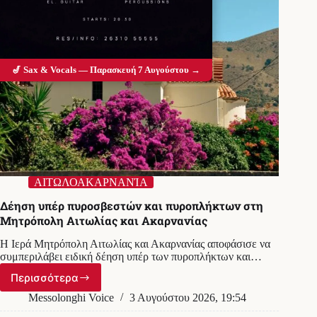
🎷 Sax & Vocals — Παρασκευή 7 Αυγούστου →
ΑΙΤΩΛΟΑΚΑΡΝΑΝΊΑ
Δέηση υπέρ πυροσβεστών και πυροπλήκτων στη
Μητρόπολη Αιτωλίας και Ακαρνανίας
H Ιερά Μητρόπολη Αιτωλίας και Ακαρνανίας αποφάσισε να
συμπεριλάβει ειδική δέηση υπέρ των πυροπλήκτων και…
Περισσότερα
Δέηση
υπέρ
Messolonghi Voice
3 Αυγούστου 2026, 19:54
πυροσβεστών