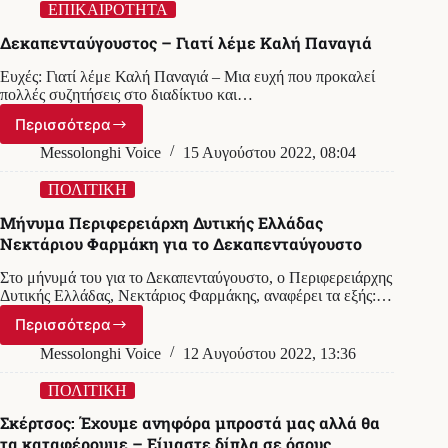
και
ΕΠΙΚΑΙΡΟΤΗΤΑ
πυροπλήκτων
Δεκαπενταύγουστος – Γιατί λέμε Καλή Παναγιά
στη
Μητρόπολη
Ευχές: Γιατί λέμε Καλή Παναγιά – Μια ευχή που προκαλεί
Αιτωλίας
πολλές συζητήσεις στο διαδίκτυο και…
και
Ακαρνανίας
Περισσότερα
Δεκαπενταύγουστος
–
Messolonghi Voice
15 Αυγούστου 2022, 08:04
Γιατί
λέμε
ΠΟΛΙΤΙΚΗ
Καλή
Μήνυμα Περιφερειάρχη Δυτικής Ελλάδας
Παναγιά
Νεκτάριου Φαρμάκη για το Δεκαπενταύγουστο
Στο μήνυμά του για το Δεκαπενταύγουστο, ο Περιφερειάρχης
Δυτικής Ελλάδας, Νεκτάριος Φαρμάκης, αναφέρει τα εξής:…
Περισσότερα
Μήνυμα
Περιφερειάρχη
Messolonghi Voice
12 Αυγούστου 2022, 13:36
Δυτικής
Ελλάδας
ΠΟΛΙΤΙΚΗ
Νεκτάριου
Σκέρτσος: Έχουμε ανηφόρα μπροστά μας αλλά θα
Φαρμάκη
τα καταφέρουμε – Είμαστε δίπλα σε όσους
για