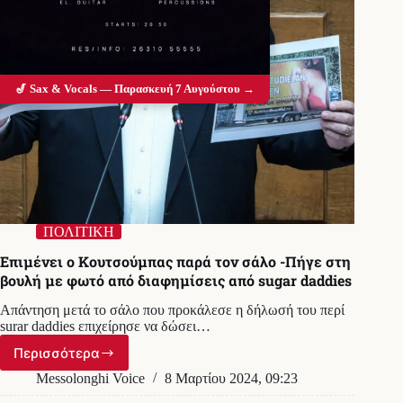
🎷 Sax & Vocals — Παρασκευή 7 Αυγούστου →
ΠΟΛΙΤΙΚΗ
Επιμένει ο Κουτσούμπας παρά τον σάλο -Πήγε στη
βουλή με φωτό από διαφημίσεις από sugar daddies
Απάντηση μετά το σάλο που προκάλεσε η δήλωσή του περί
surar daddies επιχείρησε να δώσει…
Περισσότερα
Επιμένει
ο
Messolonghi Voice
8 Μαρτίου 2024, 09:23
Κουτσούμπας