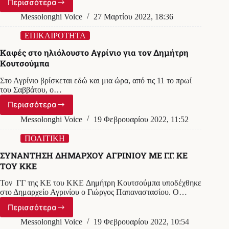
Περισσότερα
Δ.
μέση
Κουτσούμπας:
Messolonghi Voice
27 Μαρτίου 2022, 18:36
του
Να
(video)
δυναμώσει
ΕΠΙΚΑΙΡΟΤΗΤΑ
η
Καφές στο ηλιόλουστο Αγρίνιο για τον Δημήτρη
πάλη
Κουτσούμπα
για
να
Στο Αγρίνιο βρίσκεται εδώ και μια ώρα, από τις 11 το πρωί
σταματήσει
του Σαββάτου, ο…
η
εμπλοκή
Περισσότερα
Καφές
της
στο
Messolonghi Voice
19 Φεβρουαρίου 2022, 11:52
Ελλάδας
ηλιόλουστο
στον
Αγρίνιο
ΠΟΛΙΤΙΚΗ
ιμπεριαλιστικό
για
πόλεμο
ΣΥΝΑΝΤΗΣΗ ΔΗΜΑΡΧΟΥ ΑΓΡΙΝΙΟΥ ΜΕ Γ.Γ. ΚΕ
τον
ΤΟΥ ΚΚΕ
Δημήτρη
Κουτσούμπα
Τον ΓΓ της ΚΕ του ΚΚΕ Δημήτρη Κουτσούμπα υποδέχθηκε
στο Δημαρχείο Αγρινίου ο Γιώργος Παπαναστασίου. Ο…
Περισσότερα
ΣΥΝΑΝΤΗΣΗ
ΔΗΜΑΡΧΟΥ
Messolonghi Voice
19 Φεβρουαρίου 2022, 10:54