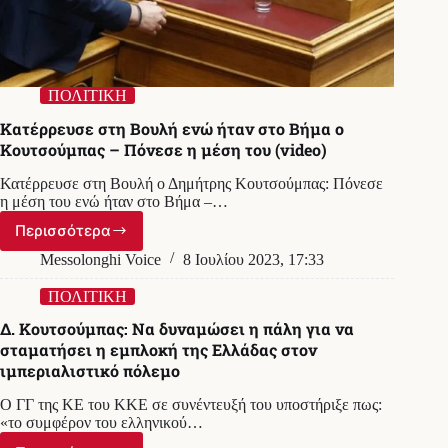
ΠΟΛΙΤΙΚΗ
Κατέρρευσε στη Βουλή ενώ ήταν στο Βήμα ο
Κουτσούμπας – Πόνεσε η μέση του (video)
Κατέρρευσε στη Βουλή ο Δημήτρης Κουτσούμπας: Πόνεσε
η μέση του ενώ ήταν στο Βήμα –…
Περισσότερα
Κατέρρευσε
στη
Messolonghi Voice
8 Ιουλίου 2023, 17:33
Βουλή
ενώ
ΠΟΛΙΤΙΚΗ
ήταν
Δ. Κουτσούμπας: Να δυναμώσει η πάλη για να
στο
σταματήσει η εμπλοκή της Ελλάδας στον
Βήμα
ιμπεριαλιστικό πόλεμο
ο
Κουτσούμπας
Ο ΓΓ της ΚΕ του ΚΚΕ σε συνέντευξή του υποστήριξε πως:
–
«το συμφέρον του ελληνικού…
Πόνεσε
η