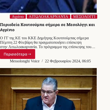
Αγρίνιο
ΑΙΤΩΛΟΑΚΑΡΝΑΝΊΑ
ΜΕΣΟΛΟΓΓΙ
Περιοδεία Κουτσούμπα σήμερα σε Μεσολόγγι και
Αγρίνιο
Ο ΓΓ της ΚΕ του ΚΚΕ Δημήτρης Κουτσούμπας σήμερα
Πέμπτη 22 Φλεβάρη θα πραγματοποιήσει επίσκεψη
στην Αιτωλοακαρνανία. Το πρόγραμμα της επίσκεψης του…
Περισσότερα
Περιοδεία
Κουτσούμπα
Messolonghi Voice
22 Φεβρουαρίου 2024, 06:05
σήμερα
σε
Μεσολόγγι
και
Αγρίνιο