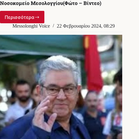
Νοσοκομείο Μεσολογγίου(Φώτο – Βίντεο)
Περισσότερα
Ο
Γ.Γ.
Messolonghi Voice
22 Φεβρουαρίου 2024, 08:29
Δημήτρης
Κουτσούμπας
επισκέφθηκε
το
Νοσοκομείο
Μεσολογγίου(Φώτο
–
Βίντεο)