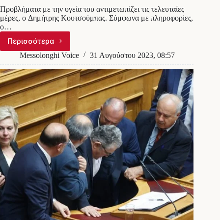
Προβλήματα με την υγεία του αντιμετωπίζει τις τελευταίες
μέρες, ο Δημήτρης Κουτσούμπας. Σύμφωνα με πληροφορίες,
ο…
Περισσότερα
Στο
νοσοκομείο
Messolonghi Voice
31 Αυγούστου 2023, 08:57
με
λοίμωξη
αναπνευστικού
ο
Δημήτρης
Κουτσούμπας