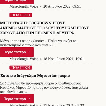
Διάγγελμα
Μητσοτάκη
Messolonghi Voice
20 Απριλίου 2022, 09:51
για
τον
ΠΟΛΙΤΙΚΗ
κατώτατο
ΜΗΤΣΟΤΑΚΗΣ: LOCKDOWN ΣΤΟΥΣ
μισθό
ΑΝΕΜΒΟΛΙΑΣΤΟΥΣ ΣΕ ΟΛΟΥΣ ΤΟΥΣ ΚΛΕΙΣΤΟΥΣ
–
ΧΩΡΟΥΣ ΑΠΟ ΤΗΝ ΕΠΟΜΕΝΗ ΔΕΥΤΕΡΑ
Πιθανότατα
μέσα
Μόνο με τεστ στις εκκλησίες – Παύει να ισχύει το
στην
πιστοποιητικό για τους άνω των 60…
ημέρα
Περισσότερα
ΜΗΤΣΟΤΑΚΗΣ:
LOCKDOWN
Messolonghi Voice
18 Νοεμβρίου 2021, 19:01
ΣΤΟΥΣ
ΑΝΕΜΒΟΛΙΑΣΤΟΥΣ
ΠΟΛΙΤΙΚΗ
ΣΕ
Έκτακτο διάγγελμα Μητσοτάκη αύριο
ΟΛΟΥΣ
ΤΟΥΣ
Σε διάγγελμα θα προχωρήσει αύριο ο πρωθυπουργός
ΚΛΕΙΣΤΟΥΣ
Κυριάκος Μητσοτάκης προς τον ελληνικό λαό. Διάγγελμα
ΧΩΡΟΥΣ
απευθυνόμενος…
ΑΠΟ
Περισσότερα
ΤΗΝ
Έκτακτο
ΕΠΟΜΕΝΗ
διάγγελμα
Messolonghi Voice
17 Νοεμβρίου 2021, 09:23