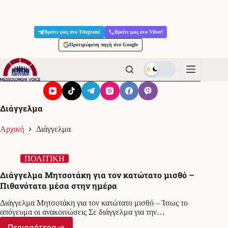
Μετάβαση
στο
Βρείτε μας στο Telegram!
Βρείτε μας στο Viber!
περιεχόμενο
Προτιμώμενη πηγή στο Google
Διάγγελμα
Αρχική
Διάγγελμα
ΠΟΛΙΤΙΚΗ
Διάγγελμα Μητσοτάκη για τον κατώτατο μισθό –
Πιθανότατα μέσα στην ημέρα
Διάγγελμα Μητσοτάκη για τον κατώτατο μισθό – Ίσως το
απόγευμα οι ανακοινώσεις Σε διάγγελμα για την…
Περισσότερα