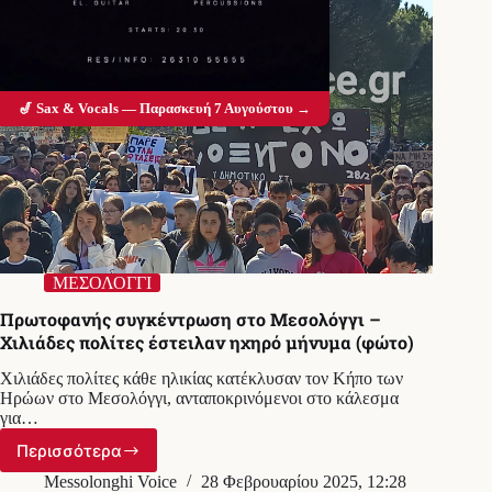
🎷 Sax & Vocals — Παρασκευή 7 Αυγούστου →
ΜΕΣΟΛΟΓΓΙ
Πρωτοφανής συγκέντρωση στο Μεσολόγγι –
Χιλιάδες πολίτες έστειλαν ηχηρό μήνυμα (φώτο)
Χιλιάδες πολίτες κάθε ηλικίας κατέκλυσαν τον Κήπο των
Ηρώων στο Μεσολόγγι, ανταποκρινόμενοι στο κάλεσμα
για…
Περισσότερα
Πρωτοφανής
συγκέντρωση
Messolonghi Voice
28 Φεβρουαρίου 2025, 12:28